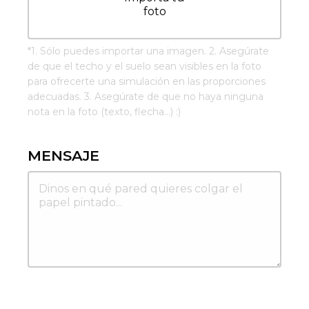
foto
*
1. Sólo puedes importar una imagen. 2. Asegúrate
de que el techo y el suelo sean visibles en la foto
para ofrecerte una simulación en las proporciones
adecuadas. 3. Asegúrate de que no haya ninguna
nota en la foto (texto, flecha...) :)
MENSAJE