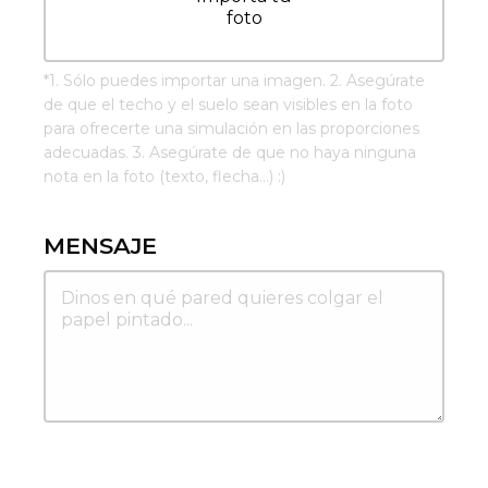
foto
*
1. Sólo puedes importar una imagen. 2. Asegúrate
de que el techo y el suelo sean visibles en la foto
para ofrecerte una simulación en las proporciones
adecuadas. 3. Asegúrate de que no haya ninguna
nota en la foto (texto, flecha...) :)
MENSAJE