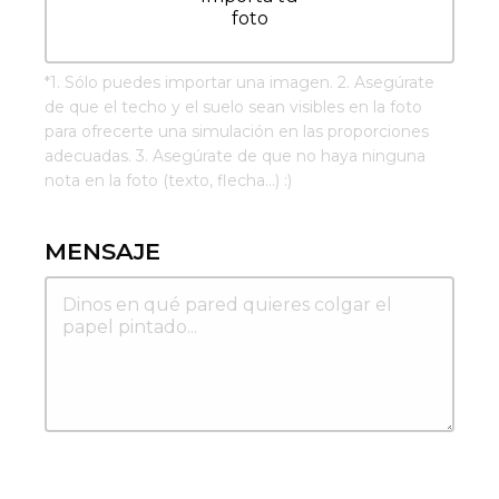
foto
*
1. Sólo puedes importar una imagen. 2. Asegúrate
de que el techo y el suelo sean visibles en la foto
para ofrecerte una simulación en las proporciones
adecuadas. 3. Asegúrate de que no haya ninguna
nota en la foto (texto, flecha...) :)
MENSAJE