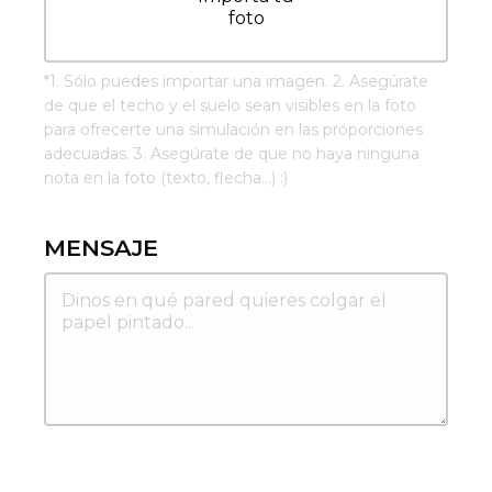
foto
*
1. Sólo puedes importar una imagen. 2. Asegúrate
de que el techo y el suelo sean visibles en la foto
para ofrecerte una simulación en las proporciones
adecuadas. 3. Asegúrate de que no haya ninguna
nota en la foto (texto, flecha...) :)
MENSAJE