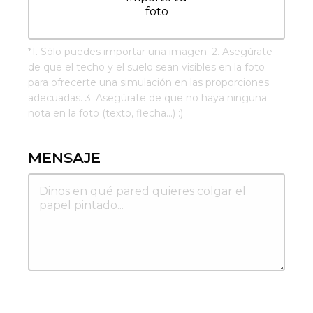
foto
*
1. Sólo puedes importar una imagen. 2. Asegúrate
de que el techo y el suelo sean visibles en la foto
para ofrecerte una simulación en las proporciones
adecuadas. 3. Asegúrate de que no haya ninguna
nota en la foto (texto, flecha...) :)
MENSAJE