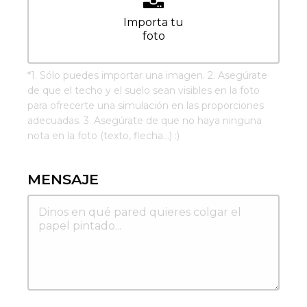
Importa tu
foto
*
1. Sólo puedes importar una imagen. 2. Asegúrate
de que el techo y el suelo sean visibles en la foto
para ofrecerte una simulación en las proporciones
adecuadas. 3. Asegúrate de que no haya ninguna
nota en la foto (texto, flecha...) :)
MENSAJE