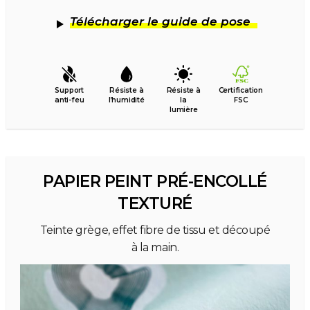
Télécharger le guide de pose
Support
Résiste à
Résiste à
Certification
anti-feu
l’humidité
la
FSC
lumière
PAPIER PEINT PRÉ-ENCOLLÉ
TEXTURÉ
Teinte grège, effet fibre de tissu et découpé
à la main.