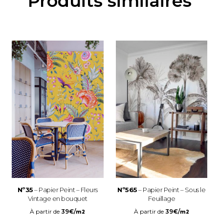
Produits similaires
Nº35
– Papier Peint – Fleurs
Nº565
– Papier Peint – Sous le
Vintage en bouquet
Feuillage
À partir de
39
€
/
À partir de
39
€
/
m2
m2