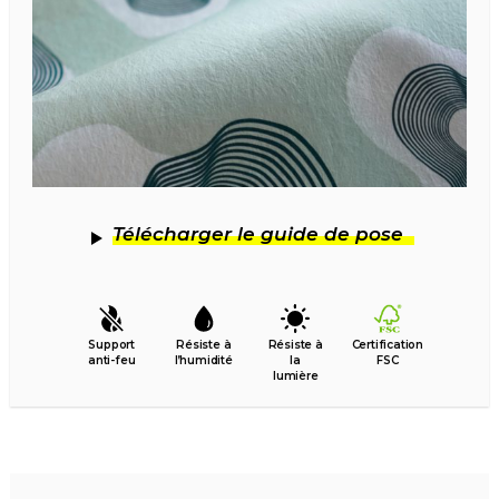
Télécharger le guide de pose
Support
Résiste à
Résiste à
Certification
anti-feu
l’humidité
la
FSC
lumière