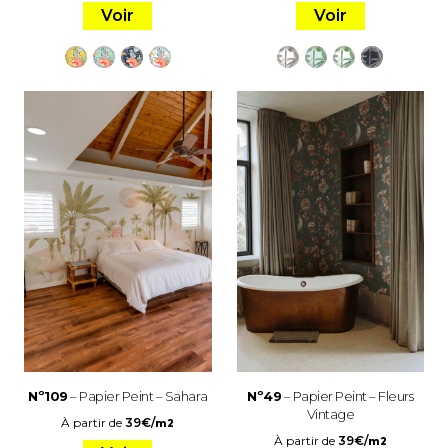
Voir
Voir
Nº109
– Papier Peint – Sahara
Nº49
– Papier Peint – Fleurs
Vintage
À partir de
39
€
/
m2
À partir de
39
€
/
m2