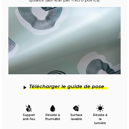
Télécharger le guide de pose
Support
Résiste à
Surface
Résiste à
anti-feu
l’humidité
lavable
la
lumière