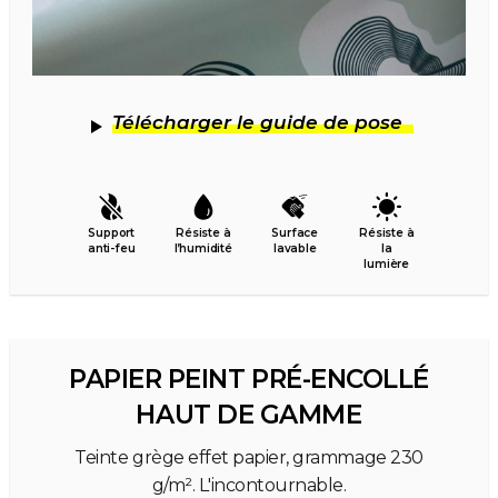
Télécharger le guide de pose
Support
Résiste à
Surface
Résiste à
anti-feu
l’humidité
lavable
la
lumière
PAPIER PEINT PRÉ-ENCOLLÉ
HAUT DE GAMME
Teinte grège effet papier, grammage 230
g/m². L'incontournable.