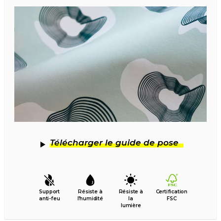
Télécharger le guide de pose
Support
Résiste à
Résiste à
Certification
anti-feu
l’humidité
la
FSC
lumière