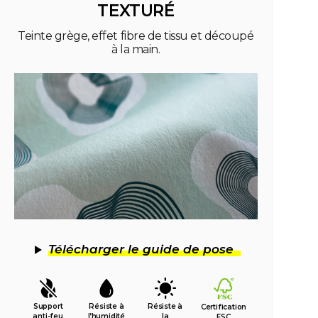
TEXTURÉ
Teinte grège, effet fibre de tissu et découpé
à la main.
Télécharger le guide de pose
Support
Résiste à
Résiste à
Certification
anti-feu
l’humidité
la
FSC