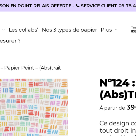
SON EN POINT RELAIS OFFERTE - 📞 SERVICE CLIENT 09 78 4
Les collabs’
Nos 3 types de papier
Plus
surer ?
– Papier Peint – (Abs)trait
Nº124 :
(Abs)t
39
À partir de
Ce design co
tout droit i