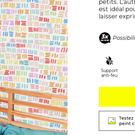
petits. L’au
est idéal po
laisser expr
Possibil
Support
anti-feu
Testez 
peint 