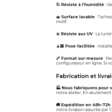
💦 Résiste à l’humidité
: I
🧽 Surface lavable
: Taches
motif.
☀️ Résiste aux UV
: La lumin
🧘🏼 Pose facilitée
: Instal
📏 Format sur-mesure
: Re
configurateur en ligne. Si v
Fabrication et livra
🏭 Nous fabriquons pour 
notre atelier. En seulemen
🚚 Expédition en 48h-72h
notre livraison assurée par C