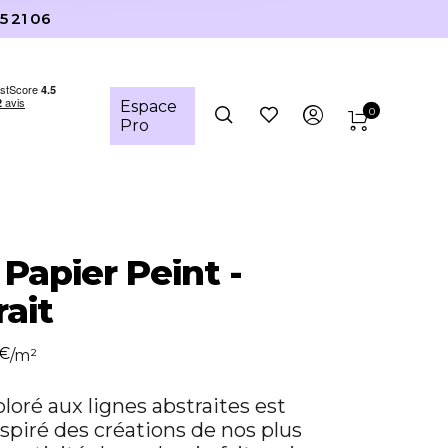
5 21 06
Espace
0
Pro
 Papier Peint -
rait
€
/m²
loré aux lignes abstraites est
nspiré des créations de nos plus