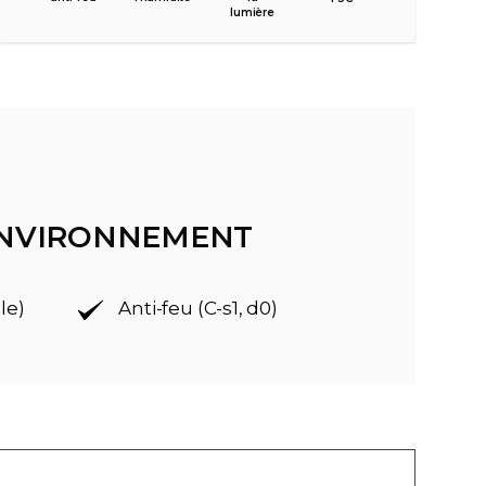
lumière
'ENVIRONNEMENT
le)
Anti-feu (C-s1, d0)