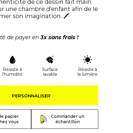
thenticité de ce dessin fait main
ur une chambre d’enfant afin de le
imer son imagination. 🖍
ité de payer en
3x sans frais !
Résiste à
Surface
Résiste à
l’humidité
lavable
la lumière
PERSONNALISER
le papier
Commander un
chez vous
échantillon