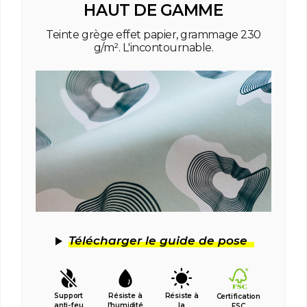
HAUT DE GAMME
Teinte grège effet papier, grammage 230
g/m². L'incontournable.
Télécharger le guide de pose
Support
Résiste à
Résiste à
Certification
anti-feu
l’humidité
la
FSC