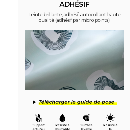
ADHÉSIF
Teinte brillante, adhésif autocollant haute
qualité (adhésif par micro points).
Télécharger le guide de pose
Support
Résiste à
Surface
Résiste à
anti-feu
l’humidité
lavable
la