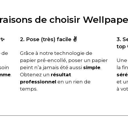
 raisons de choisir Wellpape
 ✨
2. Pose (très) facile ✌️
3. S
top 
é
de
Grâce à notre technologie de
papier pré-encollé, poser un papier
Une 
soin
peint n’a jamais été aussi
simple
.
la f
amme
.
Obtenez un
résultat
séré
professionnel
en un rien de
et un
temps.
à vo