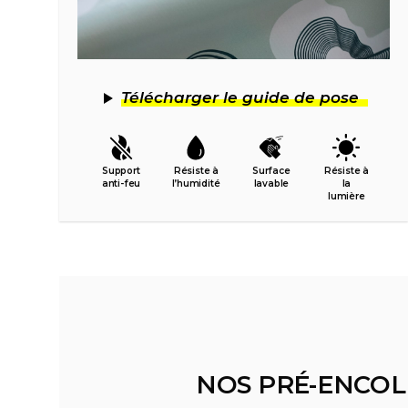
Télécharger le guide de pose
Support
Résiste à
Surface
Résiste à
anti-feu
l’humidité
lavable
la
lumière
NOS PRÉ-ENCOL