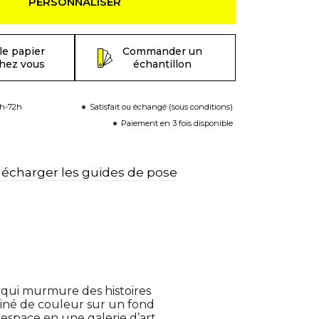
PERSONNALISER
le papier
Commander un
chez vous
échantillon
8h-72h
Satisfait ou échangé (sous conditions)
Paiement en 3 fois disponible
lécharger les guides de pose
t qui murmure des histoires
ssiné de couleur sur un fond
 espace en une galerie d’art