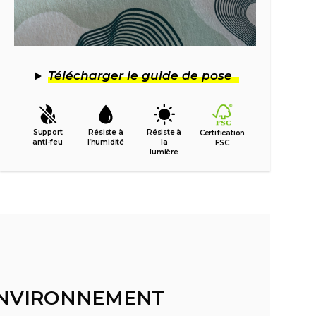
Télécharger le guide de pose
Support
Résiste à
Résiste à
Certification
anti-feu
l’humidité
la
FSC
lumière
'ENVIRONNEMENT