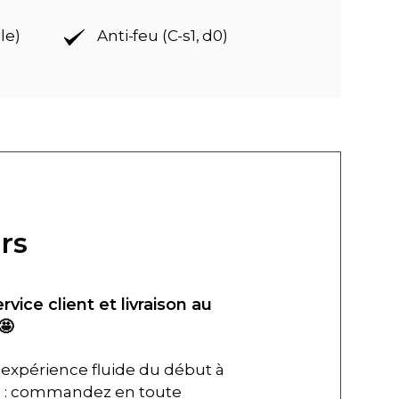
le)
Anti-feu (C-s1, d0)
rs
ervice client et livraison au
🤩
expérience fluide du début à
in : commandez en toute