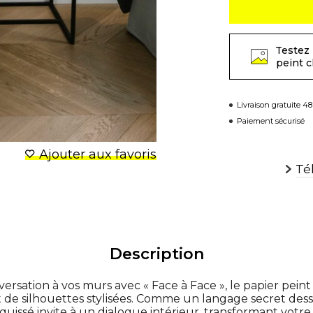
Testez 
peint 
Livraison gratuite 4
Paiement sécurisé
Ajouter aux favoris
Té
Description
rsation à vos murs avec « Face à Face », le papier pein
let de silhouettes stylisées. Comme un langage secret de
uissé invite à un dialogue intérieur, transformant votre