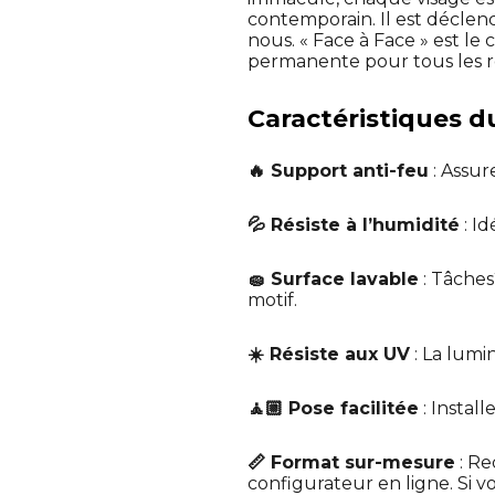
contemporain. Il est décle
nous. « Face à Face » est le
permanente pour tous les 
Caractéristiques du
🔥 Support anti-feu
: Assur
💦 Résiste à l’humidité
: I
🧽 Surface lavable
: Tâches
motif.
☀️ Résiste aux UV
: La lumin
🧘🏼 Pose facilitée
: Instal
📏 Format sur-mesure
: Re
configurateur en ligne. Si v