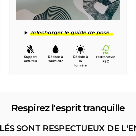
Télécharger le guide de pose
Support
Résiste à
Résiste à
Certification
anti-feu
l’humidité
la
FSC
lumière
Respirez l'esprit tranquille
LÉS SONT RESPECTUEUX DE L