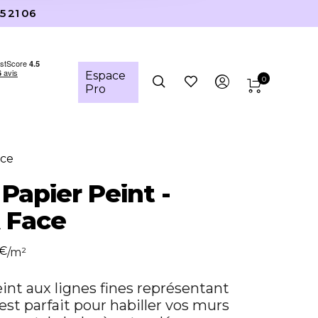
5 21 06
Espace
0
Pro
ace
 Papier Peint -
 Face
€
/m²
int aux lignes fines représentant
est parfait pour habiller vos murs