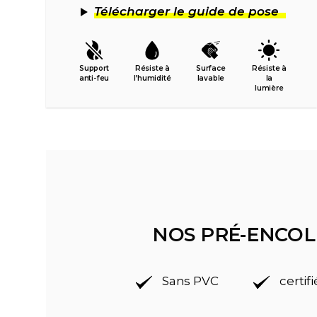
Télécharger le guide de pose
Support
Résiste à
Surface
Résiste à
anti-feu
l’humidité
lavable
la
lumière
NOS PRÉ-ENCOL
Sans PVC
certif