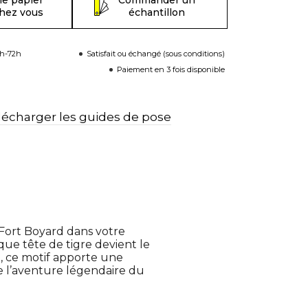
le papier
Commander un
chez vous
échantillon
8h-72h
Satisfait ou échangé (sous conditions)
Paiement en 3 fois disponible
lécharger les guides de pose
e Fort Boyard dans votre
ue tête de tigre devient le
, ce motif apporte une
e l’aventure légendaire du