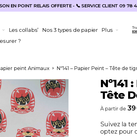
SON EN POINT RELAIS OFFERTE - 📞 SERVICE CLIENT 09 78 4
Les collabs’
Nos 3 types de papier
Plus
surer ?
Papier peint Animaux
Nº141 – Papier Peint – Tête de tig
Nº141 :
Tête D
39
À partir de
Suivez la te
optez pour c