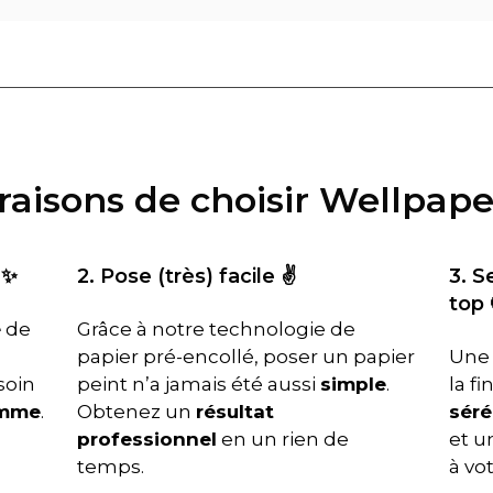
 raisons de choisir Wellpape
 ✨
2. Pose (très) facile ✌️
3. S
top 
é
de
Grâce à notre technologie de
papier pré-encollé, poser un papier
Une 
soin
peint n’a jamais été aussi
simple
.
la f
amme
.
Obtenez un
résultat
séré
professionnel
en un rien de
et un
temps.
à vo