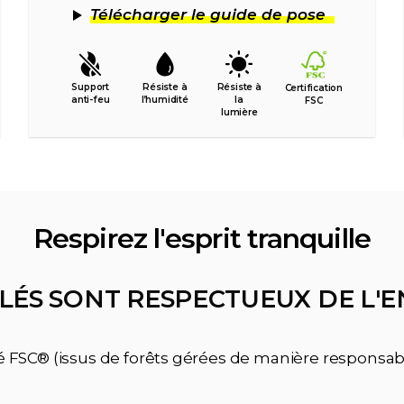
Télécharger le guide de pose
Support
Résiste à
Résiste à
Certification
anti-feu
l’humidité
la
FSC
lumière
Respirez l'esprit tranquille
LÉS SONT RESPECTUEUX DE L
ié FSC® (issus de forêts gérées de manière responsab