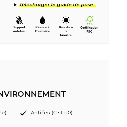
Télécharger le guide de pose
Support
Résiste à
Résiste à
Certification
anti-feu
l’humidité
la
FSC
lumière
'ENVIRONNEMENT
le)
Anti-feu (C-s1, d0)