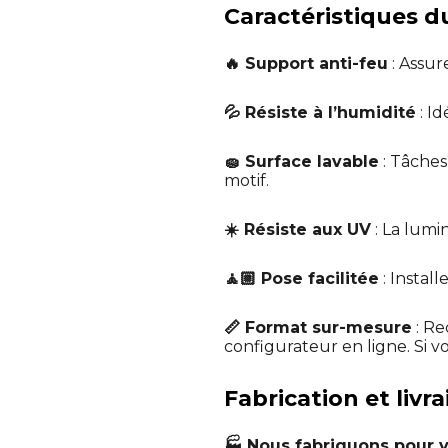
Caractéristiques du
🔥 Support anti-feu
: Assur
💦 Résiste à l’humidité
: I
🧽 Surface lavable
: Tâches
motif.
☀️ Résiste aux UV
: La lumin
🧘🏼 Pose facilitée
: Instal
📏 Format sur-mesure
: Re
configurateur en ligne. Si v
Fabrication et livr
🏭 Nous fabriquons pour 