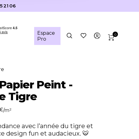
5 21 06
Espace
0
Pro
re
 Papier Peint -
e Tigre
€
/m²
ndance avec l’année du tigre et
e design fun et audacieux. 🐯