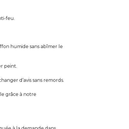
ti-feu.
iffon humide sans abîmer le
r peint.
 changer d’avis sans remords.
e grâce à notre
iquée à la demande dans