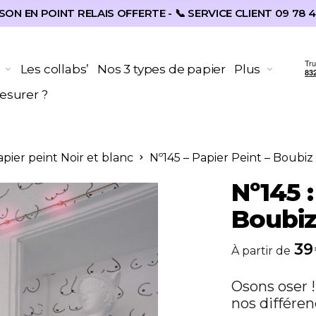
SON EN POINT RELAIS OFFERTE - 📞 SERVICE CLIENT 09 78 4
Les collabs’
Nos 3 types de papier
Plus
surer ?
apier peint Noir et blanc
Nº145 – Papier Peint – Boubiz
Nº145 :
Boubi
39
À partir de
Osons oser !
nos différen