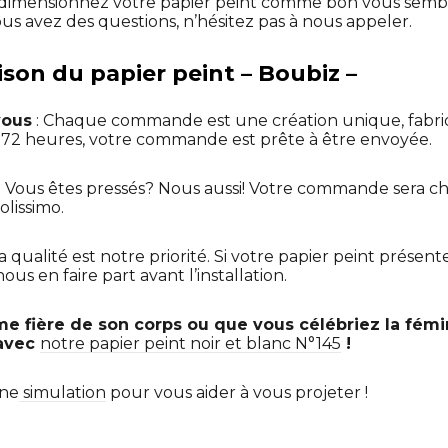
dimensionnez votre papier peint comme bon vous sembl
ous avez des questions, n’hésitez pas à nous appeler.
aison du papier peint – Boubiz –
vous
: Chaque commande est une création unique, fabr
t 72 heures, votre commande est prête à être envoyée.
: Vous êtes pressés? Nous aussi! Votre commande sera ch
olissimo.
La qualité est notre priorité. Si votre papier peint présen
us en faire part avant l’installation.
 fière de son corps ou que vous célébriez la fémin
 avec
notre papier peint noir et blanc N°145
!
une
simulation
pour vous aider à vous projeter !