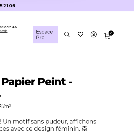
5 21 06
Espace
0
Pro
 Papier Peint -
z
€
/m²
! Un motif sans pudeur, affichons
ces avec ce design féminin. 🙈