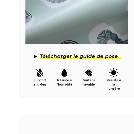
Télécharger le guide de pose
Support
Résiste à
Surface
Résiste à
anti-feu
l’humidité
lavable
la
lumière