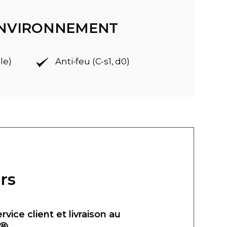
'ENVIRONNEMENT
le)
Anti-feu (C-s1, d0)
rs
ervice client et livraison au
🤩