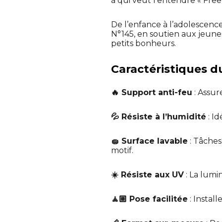
à qui veut l’entendre « Free
De l’enfance à l’adolescence
N°145, en soutien aux jeunes
petits bonheurs.
Caractéristiques du
🔥 Support anti-feu
: Assur
💦 Résiste à l’humidité
: I
🧽 Surface lavable
: Tâches
motif.
☀️ Résiste aux UV
: La lumin
🧘🏼 Pose facilitée
: Instal