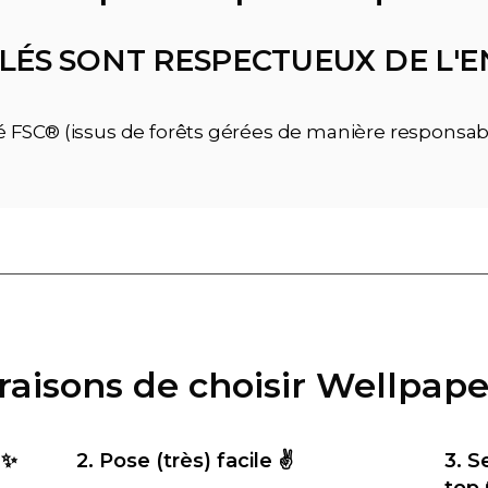
LÉS SONT RESPECTUEUX DE L
ié FSC® (issus de forêts gérées de manière responsab
 raisons de choisir Wellpape
 ✨
2. Pose (très) facile ✌️
3. S
top 