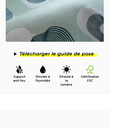
Télécharger le guide de pose
Support
Résiste à
Résiste à
Certification
anti-feu
l’humidité
la
FSC
lumière