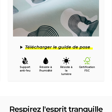
Télécharger le guide de pose
Support
Résiste à
Résiste à
Certification
anti-feu
l’humidité
la
FSC
lumière
Respirez l'esprit tranquille