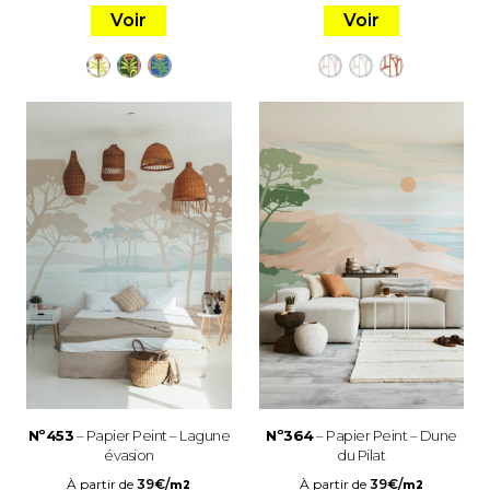
Voir
Voir
Nº453
– Papier Peint – Lagune
Nº364
– Papier Peint – Dune
évasion
du Pilat
À partir de
39
€
/
À partir de
39
€
/
m2
m2