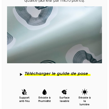
qualité (adhésif par micro points).
Télécharger le guide de pose
Support
Résiste à
Surface
Résiste à
anti-feu
l’humidité
lavable
la
lumière