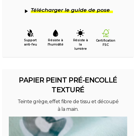
Télécharger le guide de pose
Support
Résiste à
Résiste à
Certification
anti-feu
l’humidité
la
FSC
lumière
PAPIER PEINT PRÉ-ENCOLLÉ
TEXTURÉ
Teinte grège, effet fibre de tissu et découpé
à la main.