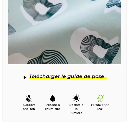
Télécharger le guide de pose
Support
Résiste à
Résiste à
Certification
anti-feu
l’humidité
la
FSC
lumière