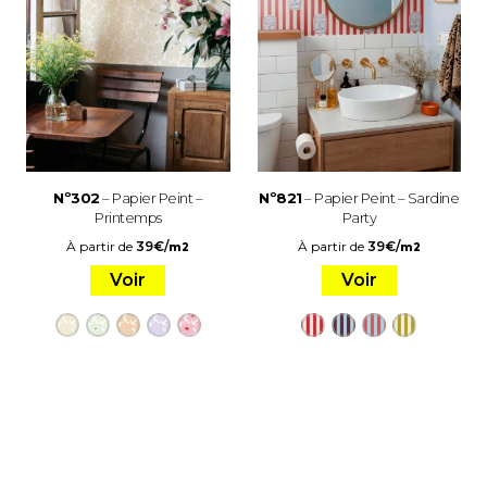
Nº302
– Papier Peint –
Nº821
– Papier Peint – Sardine
Printemps
Party
À partir de
39
€
/
À partir de
39
€
/
m2
m2
Voir
Voir