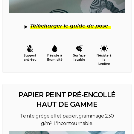
Télécharger le guide de pose
Support
Résiste à
Surface
Résiste à
anti-feu
l’humidité
lavable
la
lumière
PAPIER PEINT PRÉ-ENCOLLÉ
HAUT DE GAMME
Teinte grège effet papier, grammage 230
g/m². L'incontournable.