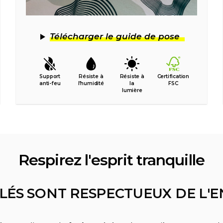
Télécharger le guide de pose
Support
Résiste à
Résiste à
Certification
anti-feu
l’humidité
la
FSC
lumière
Respirez l'esprit tranquille
LÉS SONT RESPECTUEUX DE L