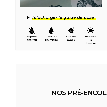
Télécharger le guide de pose
Support
Résiste à
Surface
Résiste à
anti-feu
l’humidité
lavable
la
lumière
NOS PRÉ-ENCOL