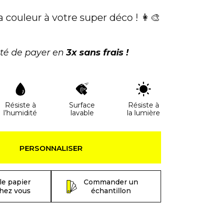
a couleur à votre super déco ! 👩‍🎨
ité de payer en
3x sans frais !
Résiste à
Surface
Résiste à
l’humidité
lavable
la lumière
PERSONNALISER
le papier
Commander un
chez vous
échantillon