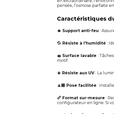
en extraordinaire, l’enviro
pensée, l’osmose parfaite ent
Caractéristiques du
🔥 Support anti-feu
: Assur
💦 Résiste à l’humidité
: I
🧽 Surface lavable
: Tâches
motif.
☀️ Résiste aux UV
: La lumin
🧘🏼 Pose facilitée
: Instal
📏 Format sur-mesure
: Re
configurateur en ligne. Si v