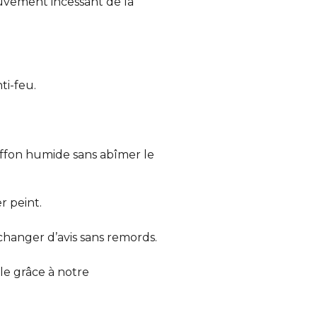
ouvement incessant de la
ti-feu.
iffon humide sans abîmer le
r peint.
 changer d’avis sans remords.
e grâce à notre