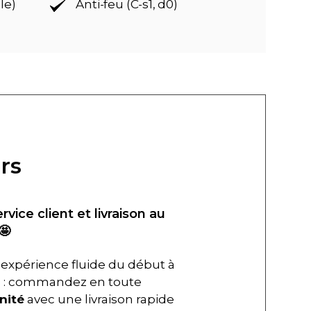
le)
Anti-feu (C-s1, d0)
rs
ervice client et livraison au
🤩
expérience fluide du début à
in : commandez en toute
nité
avec une livraison rapide