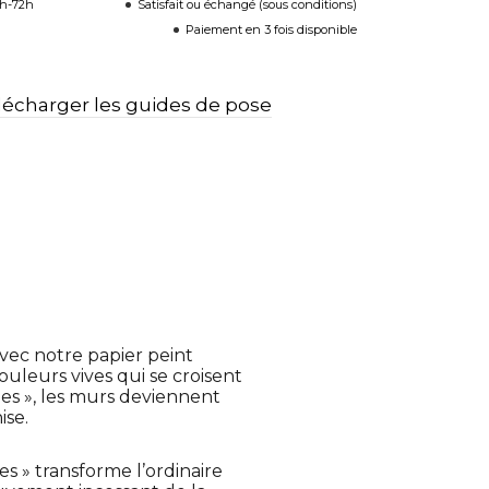
8h-72h
Satisfait ou échangé (sous conditions)
Paiement en 3 fois disponible
lécharger les guides de pose
vec notre papier peint
ouleurs vives qui se croisent
es », les murs deviennent
ise.
es » transforme l’ordinaire