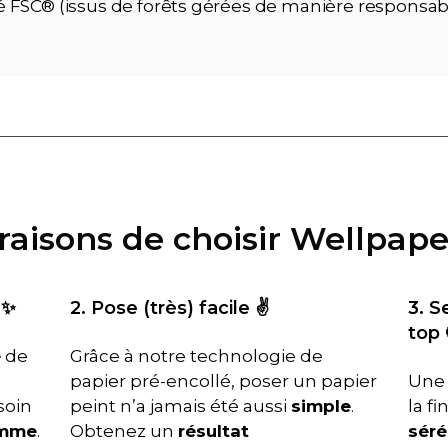
ié FSC® (issus de forêts gérées de manière responsab
 raisons de choisir Wellpape
 ✨
2. Pose (très) facile ✌️
3. S
top 
é
de
Grâce à notre technologie de
papier pré-encollé, poser un papier
Une 
soin
peint n’a jamais été aussi
simple
.
la f
amme
.
Obtenez un
résultat
séré