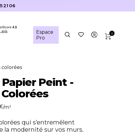
5 21 06
Espace
0
Pro
s colorées
 Papier Peint -
 Colorées
€
/m²
olorées qui s’entremêlent
e la modernité sur vos murs.