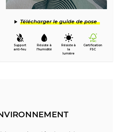
Télécharger le guide de pose
Support
Résiste à
Résiste à
Certification
anti-feu
l’humidité
la
FSC
lumière
'ENVIRONNEMENT