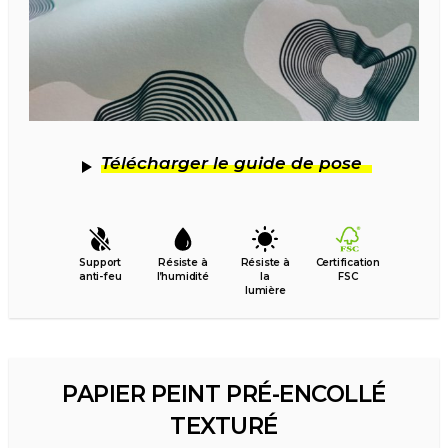
Télécharger le guide de pose
Support
Résiste à
Résiste à
Certification
anti-feu
l’humidité
la
FSC
lumière
PAPIER PEINT PRÉ-ENCOLLÉ
TEXTURÉ