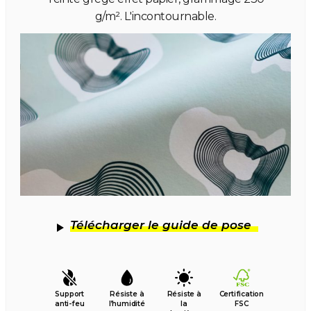
g/m². L'incontournable.
Télécharger le guide de pose
Support
Résiste à
Résiste à
Certification
anti-feu
l’humidité
la
FSC