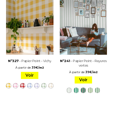
Nº327
– Papier Peint – Vichy
Nº241
– Papier Peint – Rayures
vertes
À partir de
39
€
/
m2
À partir de
39
€
/
m2
Voir
Voir