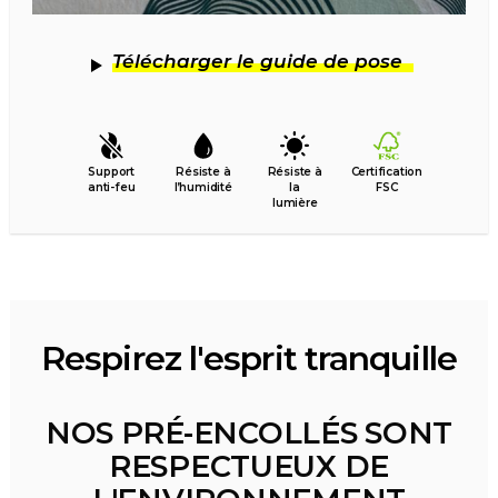
Télécharger le guide de pose
Support
Résiste à
Résiste à
Certification
anti-feu
l’humidité
la
FSC
lumière
Respirez l'esprit tranquille
NOS PRÉ-ENCOLLÉS SONT
RESPECTUEUX DE