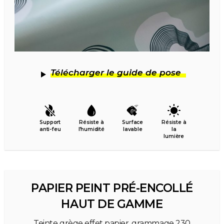
Télécharger le guide de pose
Support
Résiste à
Surface
Résiste à
anti-feu
l’humidité
lavable
la
lumière
PAPIER PEINT PRÉ-ENCOLLÉ
HAUT DE GAMME
Teinte grège effet papier, grammage 230