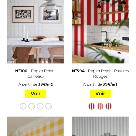
Nº100
– Papier Peint –
Nº594
– Papier Peint – Rayures
Carreaux
Rouges
À partir de
39
€
/
À partir de
39
€
/
m2
m2
Voir
Voir