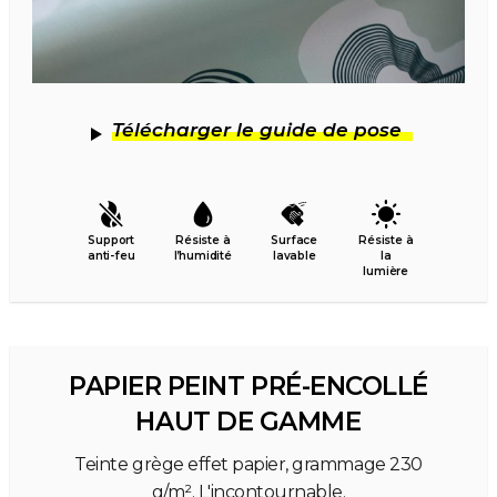
Télécharger le guide de pose
Support
Résiste à
Surface
Résiste à
anti-feu
l’humidité
lavable
la
lumière
PAPIER PEINT PRÉ-ENCOLLÉ
HAUT DE GAMME
Teinte grège effet papier, grammage 230
g/m². L'incontournable.