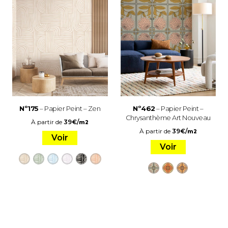
Nº175
– Papier Peint – Zen
Nº462
– Papier Peint –
Chrysanthème Art Nouveau
À partir de
39
€
/
m2
À partir de
39
€
/
m2
Voir
Voir