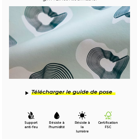
Télécharger le guide de pose
Support
Résiste à
Résiste à
Certification
anti-feu
l’humidité
la
FSC
lumière