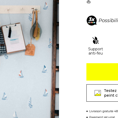
⛵
Possibil
Support
anti-feu
Testez 
peint 
Livraison gratuite 4
Paiement sécurisé