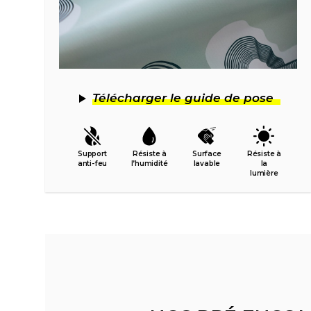
Télécharger le guide de pose
Support
Résiste à
Surface
Résiste à
anti-feu
l’humidité
lavable
la
lumière