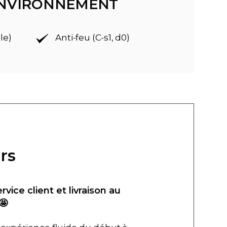
'ENVIRONNEMENT
le)
Anti-feu (C-s1, d0)
rs
ervice client et livraison au
🤩