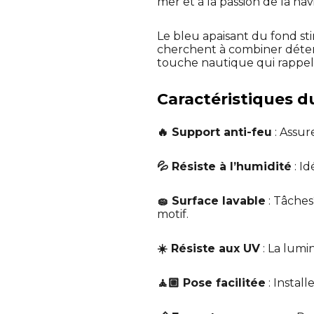
mer et à la passion de la na
Le bleu apaisant du fond st
cherchent à combiner détent
touche nautique qui rappelle
Caractéristiques du
🔥 Support anti-feu
: Assur
💦 Résiste à l’humidité
: I
🧽 Surface lavable
: Tâches
motif.
☀️ Résiste aux UV
: La lumin
🧘🏼 Pose facilitée
: Instal