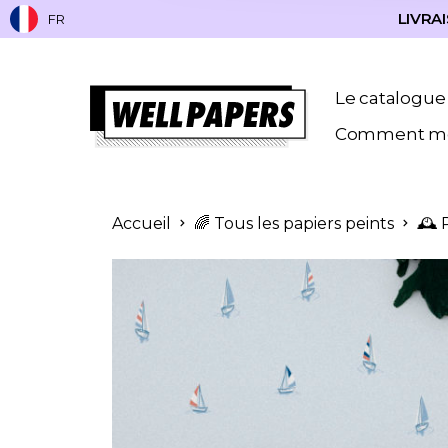
LIVRAI
FR
Le catalogue
Comment me
Accueil
🌈 Tous les papiers peints
🕰️