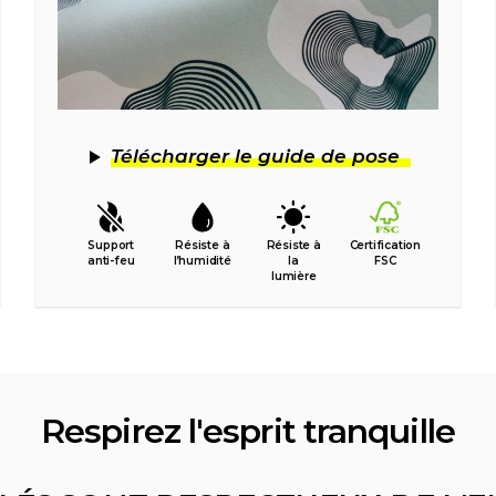
Télécharger le guide de pose
Support
Résiste à
Résiste à
Certification
anti-feu
l’humidité
la
FSC
lumière
Respirez l'esprit tranquille