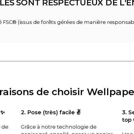
LÉS SONT RESPECTUEUX DE L
ié FSC® (issus de forêts gérées de manière responsab
 raisons de choisir Wellpape
 ✨
2. Pose (très) facile ✌️
3. S
top 
é
de
Grâce à notre technologie de