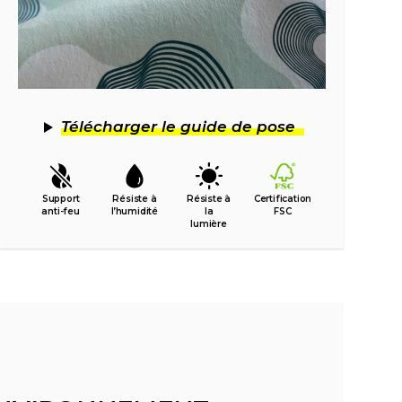
Télécharger le guide de pose
Support
Résiste à
Résiste à
Certification
anti-feu
l’humidité
la
FSC
lumière