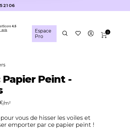
5 21 06
Espace
0
Pro
ers
 Papier Peint -
s
€
/m²
 pour vous de hisser les voiles et
ser emporter par ce papier peint !