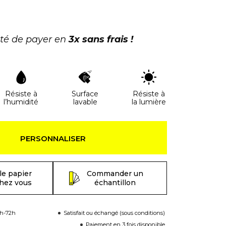
ité de payer en
3x sans frais !
Résiste à
Surface
Résiste à
l’humidité
lavable
la lumière
PERSONNALISER
le papier
Commander un
chez vous
échantillon
8h-72h
Satisfait ou échangé (sous conditions)
Paiement en 3 fois disponible