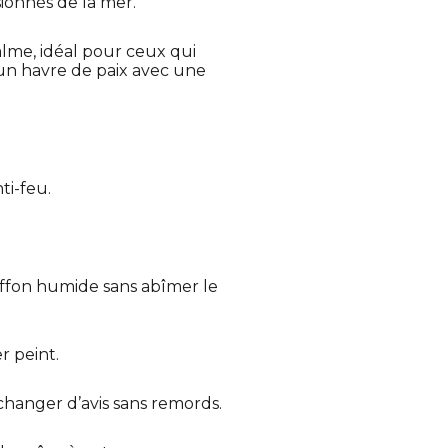
sionnés de la mer.
alme, idéal pour ceux qui
 un havre de paix avec une
ti-feu.
iffon humide sans abîmer le
r peint.
 changer d’avis sans remords.