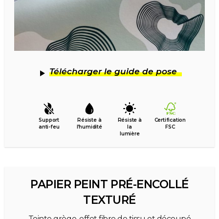
Télécharger le guide de pose
Support
Résiste à
Résiste à
Certification
anti-feu
l’humidité
la
FSC
lumière
PAPIER PEINT PRÉ-ENCOLLÉ
TEXTURÉ
Teinte grège, effet fibre de tissu et découpé