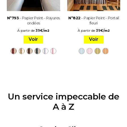
Nº793
– Papier Peint – Rayures
Nº822
– Papier Peint – Portail
ondées
fleuri
À partir de
39
€
/
À partir de
39
€
/
m2
m2
Voir
Voir
Un service impeccable de
A à Z