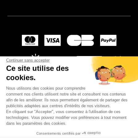
Continuer sans accepter
Ce site utilise des
cookies.
Nous utilisons des cookies pour comprendre
comment nos clients utilisent notre site et consultent nos contenus
afin de les améliorer. Ils nous permettent également de partager des
publicités adaptées aux centres d'intérêts de nos visiteurs.
En cliquant sur "Accepter", vous consentez à l'utilisation de ces
© 2024
Wellpapers
.
technologies. Vous pouvez modifier vos préférences à tout moment
dans les paramètres des cookies.
Consentements certifiés par