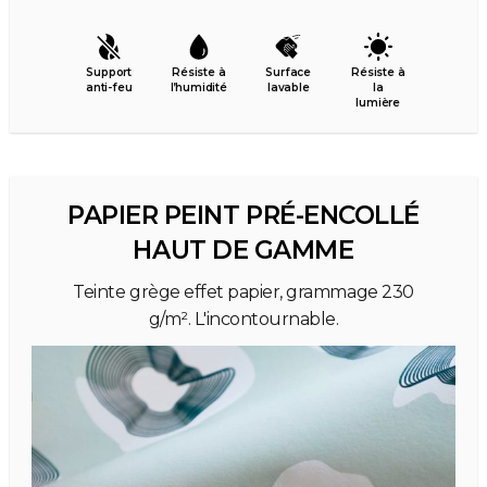
Support
Résiste à
Surface
Résiste à
anti-feu
l’humidité
lavable
la
lumière
PAPIER PEINT PRÉ-ENCOLLÉ
HAUT DE GAMME
Teinte grège effet papier, grammage 230
g/m². L'incontournable.