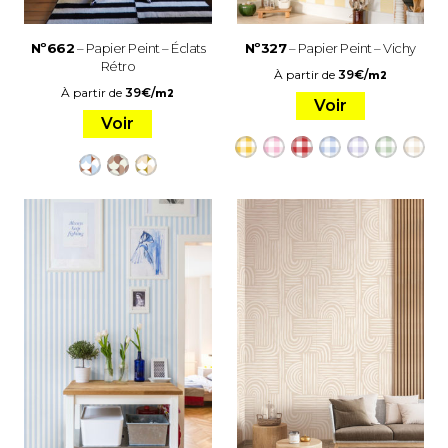
Nº662
– Papier Peint – Éclats
Nº327
– Papier Peint – Vichy
Rétro
À partir de
39
€
/
m2
À partir de
39
€
/
m2
Voir
Voir