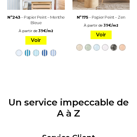
Nº243
– Papier Peint – Menthe
Nº175
– Papier Peint – Zen
Bleue
À partir de
39
€
/
m2
À partir de
39
€
/
m2
Voir
Voir
Un service impeccable de
A à Z