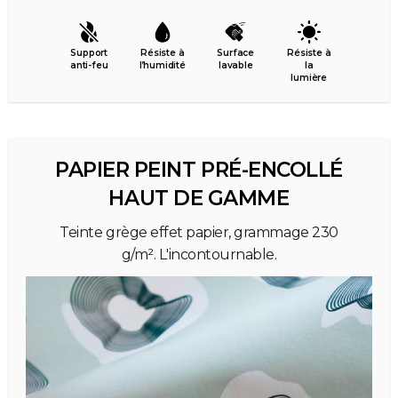
Support
Résiste à
Surface
Résiste à
anti-feu
l’humidité
lavable
la
lumière
PAPIER PEINT PRÉ-ENCOLLÉ
HAUT DE GAMME
Teinte grège effet papier, grammage 230
g/m². L'incontournable.