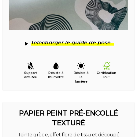
Télécharger le guide de pose
Support
Résiste à
Résiste à
Certification
anti-feu
l’humidité
la
FSC
lumière
PAPIER PEINT PRÉ-ENCOLLÉ
TEXTURÉ
Teinte grège, effet fibre de tissu et découpé