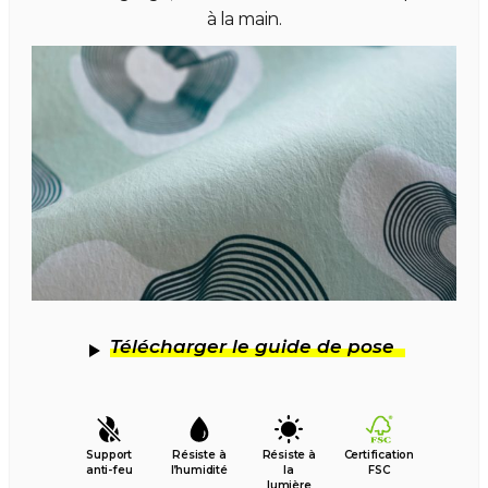
à la main.
Télécharger le guide de pose
Support
Résiste à
Résiste à
Certification
anti-feu
l’humidité
la
FSC
lumière