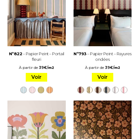
Nº822
– Papier Peint – Portail
Nº793
– Papier Peint – Rayures
fleuri
ondées
À partir de
39
€
/
À partir de
39
€
/
m2
m2
Voir
Voir