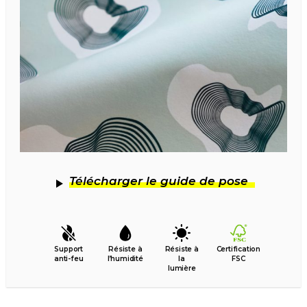
Télécharger le guide de pose
Support
Résiste à
Résiste à
Certification
anti-feu
l’humidité
la
FSC
lumière