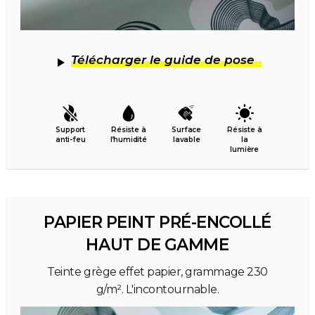
Télécharger le guide de pose
Support
Résiste à
Surface
Résiste à
anti-feu
l’humidité
lavable
la
lumière
PAPIER PEINT PRÉ-ENCOLLÉ
HAUT DE GAMME
Teinte grège effet papier, grammage 230
g/m². L'incontournable.