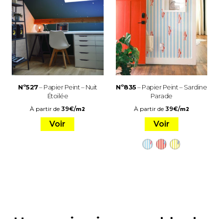
Nº527
– Papier Peint – Nuit
Nº835
– Papier Peint – Sardine
Étoilée
Parade
À partir de
39
€
/
À partir de
39
€
/
m2
m2
Voir
Voir