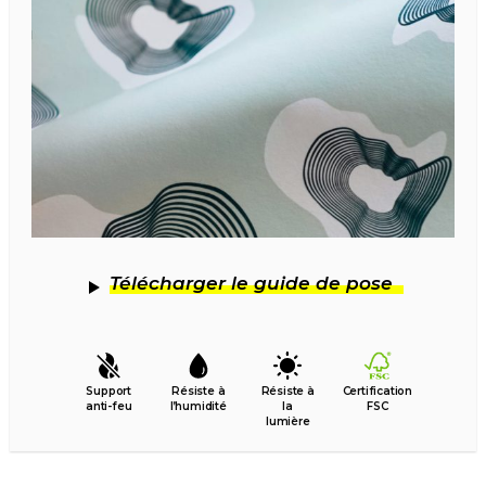
Télécharger le guide de pose
Support
Résiste à
Résiste à
Certification
anti-feu
l’humidité
la
FSC
lumière