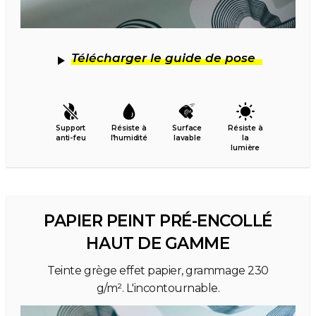
Télécharger le guide de pose
Support
Résiste à
Surface
Résiste à
anti-feu
l’humidité
lavable
la
lumière
PAPIER PEINT PRÉ-ENCOLLÉ
HAUT DE GAMME
Teinte grège effet papier, grammage 230
g/m². L'incontournable.