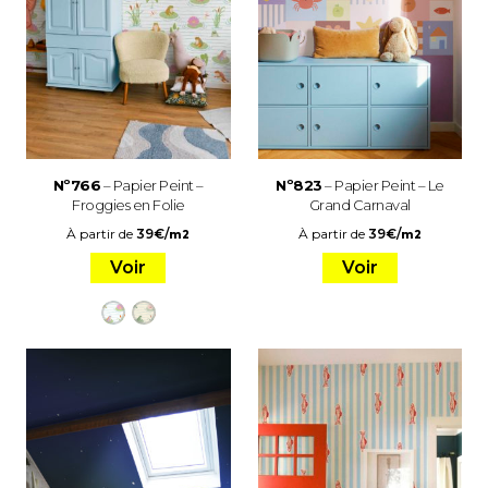
Nº766
– Papier Peint –
Nº823
– Papier Peint – Le
Froggies en Folie
Grand Carnaval
À partir de
39
€
/
À partir de
39
€
/
m2
m2
Voir
Voir