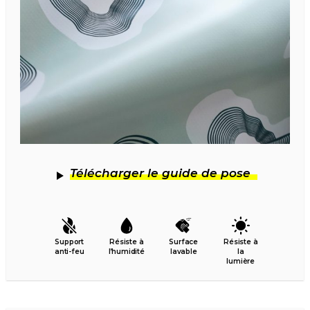
Télécharger le guide de pose
Support
Résiste à
Surface
Résiste à
anti-feu
l’humidité
lavable
la
lumière