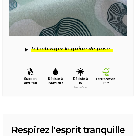
Télécharger le guide de pose
Support
Résiste à
Résiste à
Certification
anti-feu
l’humidité
la
FSC
lumière
Respirez l'esprit tranquille