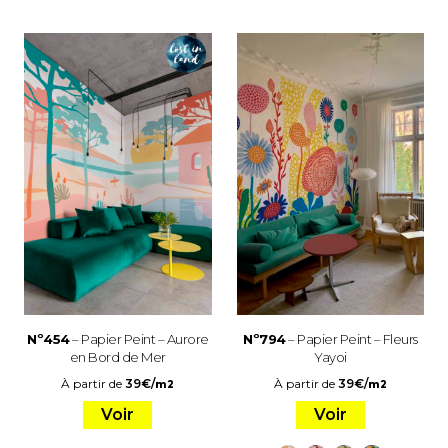
Nº454
– Papier Peint – Aurore
Nº794
– Papier Peint – Fleurs
en Bord de Mer
Yayoi
À partir de
39
€
/
À partir de
39
€
/
m2
m2
Voir
Voir