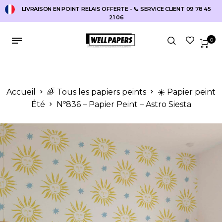
LIVRAISON EN POINT RELAIS OFFERTE - 📞 SERVICE CLIENT 09 78 45
21 06
0
Accueil
🌈 Tous les papiers peints
☀️ Papier peint
Été
Nº836 – Papier Peint – Astro Siesta