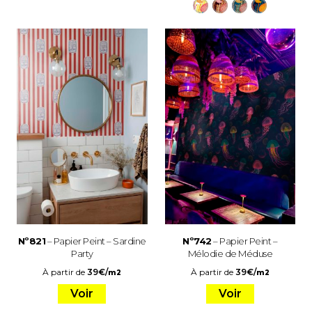
Nº821
– Papier Peint – Sardine
Nº742
– Papier Peint –
Party
Mélodie de Méduse
À partir de
39
€
/
À partir de
39
€
/
m2
m2
Voir
Voir