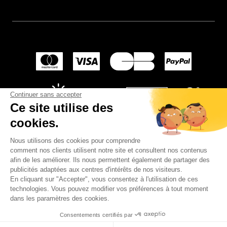
Continuer sans accepter
Ce site utilise des
cookies.
Nous utilisons des cookies pour comprendre
comment nos clients utilisent notre site et consultent nos contenus
afin de les améliorer. Ils nous permettent également de partager des
publicités adaptées aux centres d'intérêts de nos visiteurs.
En cliquant sur "Accepter", vous consentez à l'utilisation de ces
© 2024
Wellpapers
.
technologies. Vous pouvez modifier vos préférences à tout moment
dans les paramètres des cookies.
Consentements certifiés par
PERSONNALISER