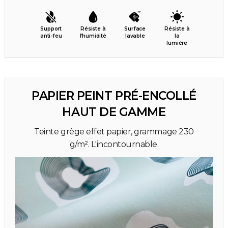
Support
Résiste à
Surface
Résiste à
anti-feu
l’humidité
lavable
la
lumière
PAPIER PEINT PRÉ-ENCOLLÉ
HAUT DE GAMME
Teinte grège effet papier, grammage 230
g/m². L'incontournable.