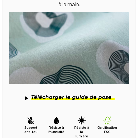
à la main.
Télécharger le guide de pose
Support
Résiste à
Résiste à
Certification
anti-feu
l’humidité
la
FSC
lumière