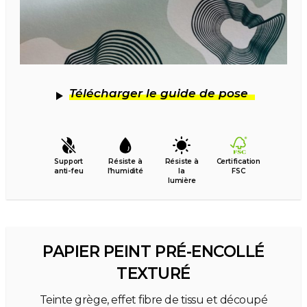
Télécharger le guide de pose
Support
Résiste à
Résiste à
Certification
anti-feu
l’humidité
la
FSC
lumière
PAPIER PEINT PRÉ-ENCOLLÉ
TEXTURÉ
Teinte grège, effet fibre de tissu et découpé