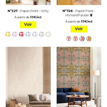
Nº327
– Papier Peint – Vichy
Nº726
– Papier Peint –
Homard Parade 🦞
À partir de
39
€
/
m2
À partir de
39
€
/
m2
Voir
Voir