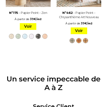
Nº175
– Papier Peint – Zen
Nº462
– Papier Peint –
Chrysanthème Art Nouveau
À partir de
39
€
/
m2
À partir de
39
€
/
m2
Voir
Voir
Un service impeccable de
A à Z
Service Client