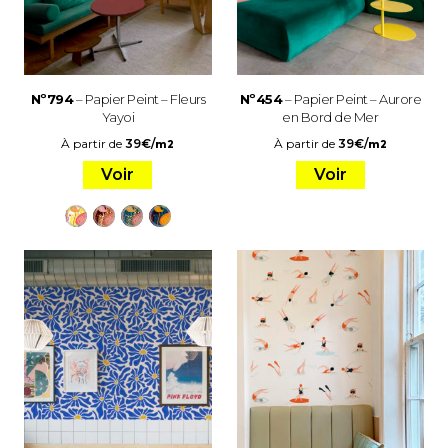
Nº794
– Papier Peint – Fleurs
Nº454
– Papier Peint – Aurore
Yayoi
en Bord de Mer
À partir de
39
€
/
À partir de
39
€
/
m2
m2
Voir
Voir