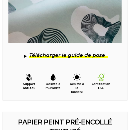
Télécharger le guide de pose
Support
Résiste à
Résiste à
Certification
anti-feu
l’humidité
la
FSC
lumière
PAPIER PEINT PRÉ-ENCOLLÉ