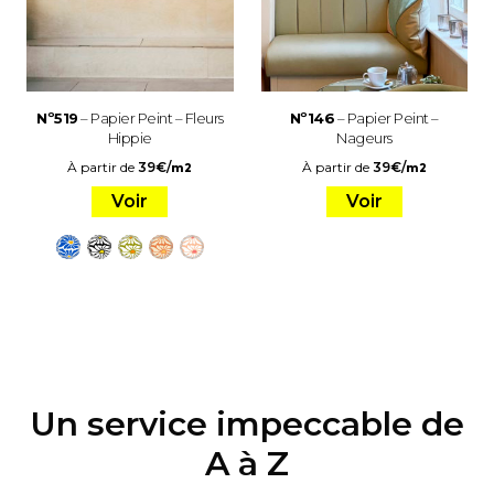
Nº519
– Papier Peint – Fleurs
Nº146
– Papier Peint –
Hippie
Nageurs
À partir de
39
€
/
À partir de
39
€
/
m2
m2
Voir
Voir
Un service impeccable de
A à Z