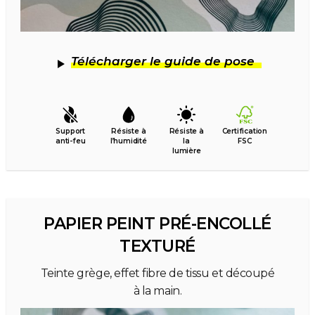
Télécharger le guide de pose
Support
Résiste à
Résiste à
Certification
anti-feu
l’humidité
la
FSC
lumière
PAPIER PEINT PRÉ-ENCOLLÉ
TEXTURÉ
Teinte grège, effet fibre de tissu et découpé
à la main.