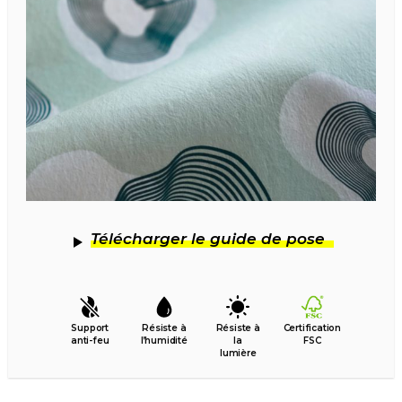
Télécharger le guide de pose
Support
Résiste à
Résiste à
Certification
anti-feu
l’humidité
la
FSC
lumière