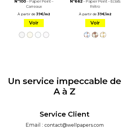
Nº100
– Papier Peint –
Nº662
– Papier Peint – Éclats
Carreaux
Rétro
À partir de
39
€
/
À partir de
39
€
/
m2
m2
Voir
Voir
Un service impeccable de
A à Z
Service Client
Email :
contact@wellpapers.com