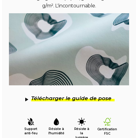
g/m². L'incontournable.
Télécharger le guide de pose
Support
Résiste à
Résiste à
Certification
anti-feu
l’humidité
la
FSC
lumière