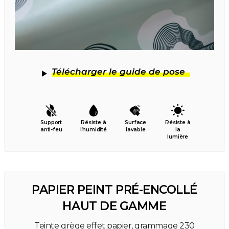
Télécharger le guide de pose
Support
Résiste à
Surface
Résiste à
anti-feu
l’humidité
lavable
la
lumière
PAPIER PEINT PRÉ-ENCOLLÉ
HAUT DE GAMME
Teinte grège effet papier, grammage 230