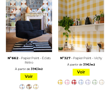
Nº662
– Papier Peint – Éclats
Nº327
– Papier Peint – Vichy
Rétro
À partir de
39
€
/
m2
À partir de
39
€
/
m2
Voir
Voir