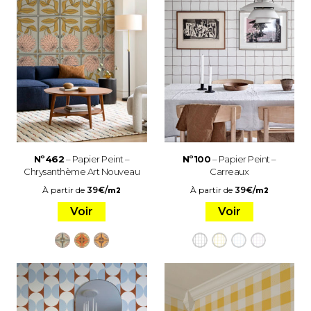
Nº462
– Papier Peint –
Nº100
– Papier Peint –
Chrysanthème Art Nouveau
Carreaux
À partir de
39
€
/
À partir de
39
€
/
m2
m2
Voir
Voir