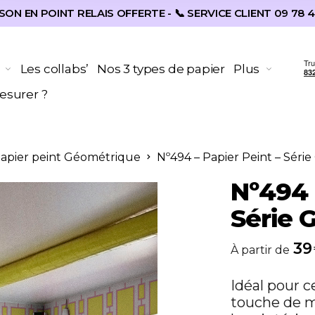
SON EN POINT RELAIS OFFERTE - 📞 SERVICE CLIENT 09 78 4
Les collabs’
Nos 3 types de papier
Plus
surer ?
Papier peint Géométrique
Nº494 – Papier Peint – Séri
Nº494 :
Série 
39
À partir de
Idéal pour c
touche de m