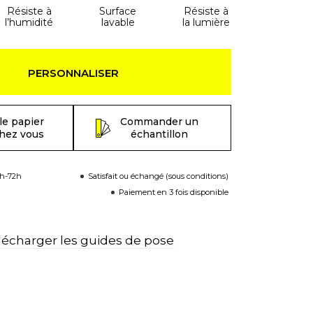
Résiste à
Surface
Résiste à
l’humidité
lavable
la lumière
PERSONNALISER
le papier
Commander un
chez vous
échantillon
8h-72h
Satisfait ou échangé (sous conditions)
Paiement en 3 fois disponible
lécharger les guides de pose