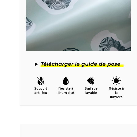
Télécharger le guide de pose
Support
Résiste à
Surface
Résiste à
anti-feu
l’humidité
lavable
la
lumière