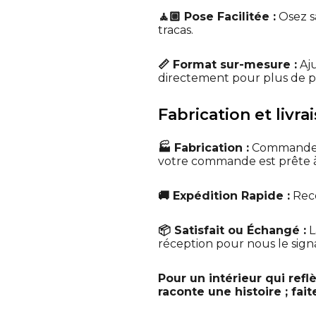
🧘🏼 Pose Facilitée :
Osez sa
tracas.
📏 Format sur-mesure :
Aju
directement pour plus de pe
Fabrication et livr
🏭 Fabrication :
Commandez,
votre commande est prête à
🚚 Expédition Rapide :
Rece
📦 Satisfait ou Échangé :
L
réception pour nous le signa
Pour un intérieur qui ref
raconte une histoire ; fai