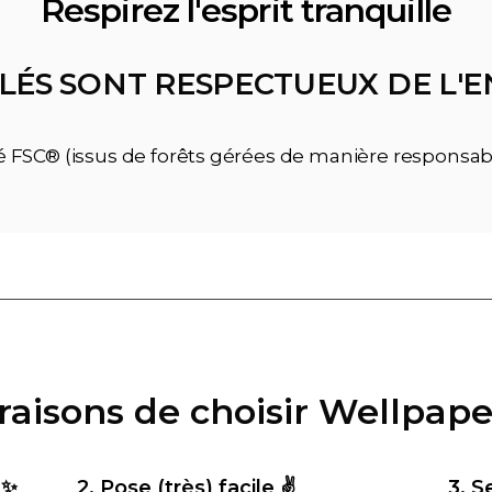
Respirez l'esprit tranquille
LÉS SONT RESPECTUEUX DE L
ié FSC® (issus de forêts gérées de manière responsab
 raisons de choisir Wellpape
 ✨
2. Pose (très) facile ✌️
3. S