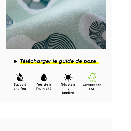
Télécharger le guide de pose
Support
Résiste à
Résiste à
Certification
anti-feu
l’humidité
la
FSC
lumière