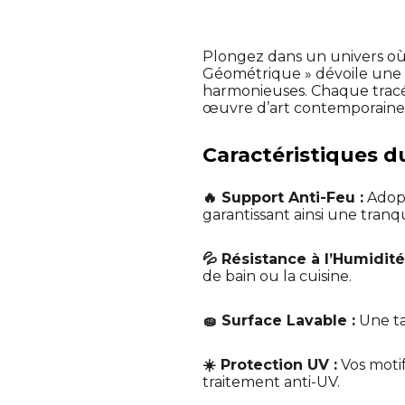
Plongez dans un univers où
Géométrique » dévoile une m
harmonieuses. Chaque tracé
œuvre d’art contemporaine
Caractéristiques d
🔥 Support Anti-Feu :
Adopt
garantissant ainsi une tranqui
💦 Résistance à l’Humidité
de bain ou la cuisine.
🧽 Surface Lavable :
Une ta
☀️ Protection UV :
Vos motif
traitement anti-UV.