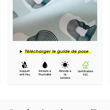
Télécharger le guide de pose
Support
Résiste à
Résiste à
Certification
anti-feu
l’humidité
la
FSC
lumière