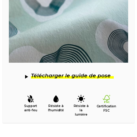
Télécharger le guide de pose
Support
Résiste à
Résiste à
Certification
anti-feu
l’humidité
la
FSC
lumière