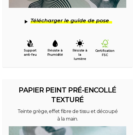
Télécharger le guide de pose
Support
Résiste à
Résiste à
Certification
anti-feu
l’humidité
la
FSC
lumière
PAPIER PEINT PRÉ-ENCOLLÉ
TEXTURÉ
Teinte grège, effet fibre de tissu et découpé
à la main.