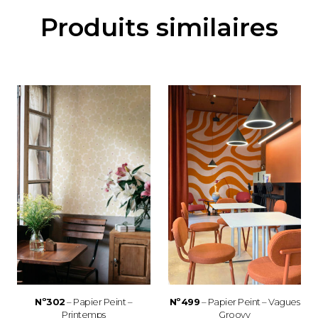
Produits similaires
Nº302
– Papier Peint –
Nº499
– Papier Peint – Vagues
Printemps
Groovy