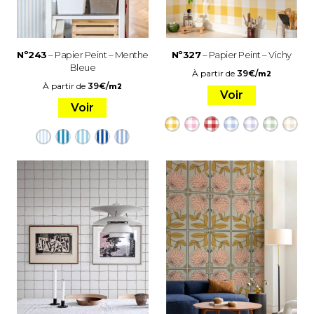
Nº243
– Papier Peint – Menthe
Nº327
– Papier Peint – Vichy
Bleue
À partir de
39
€
/
m2
À partir de
39
€
/
m2
Voir
Voir