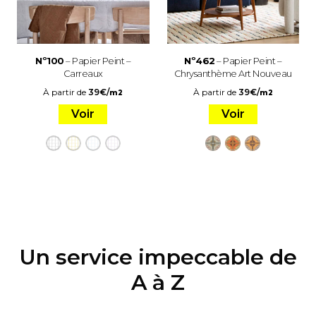
Nº100
– Papier Peint –
Nº462
– Papier Peint –
Carreaux
Chrysanthème Art Nouveau
À partir de
39
€
/
À partir de
39
€
/
m2
m2
Voir
Voir
Un service impeccable de
A à Z