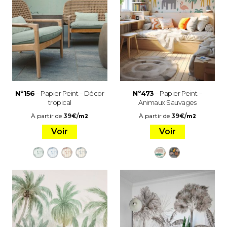
Nº156
– Papier Peint – Décor
Nº473
– Papier Peint –
tropical
Animaux Sauvages
À partir de
39
€
/
À partir de
39
€
/
m2
m2
Voir
Voir