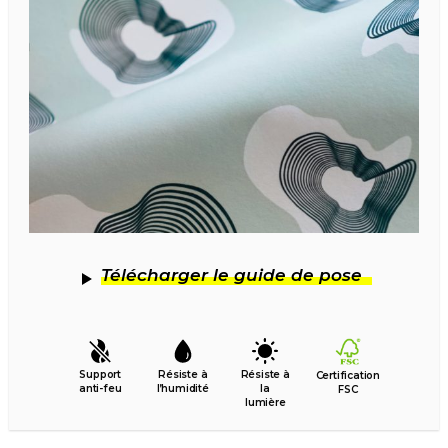
Télécharger le guide de pose
Support
Résiste à
Résiste à
Certification
anti-feu
l’humidité
la
FSC
lumière