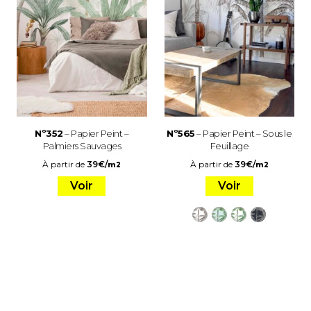
Nº352
– Papier Peint –
Nº565
– Papier Peint – Sous le
Palmiers Sauvages
Feuillage
À partir de
39
€
/
À partir de
39
€
/
m2
m2
Voir
Voir