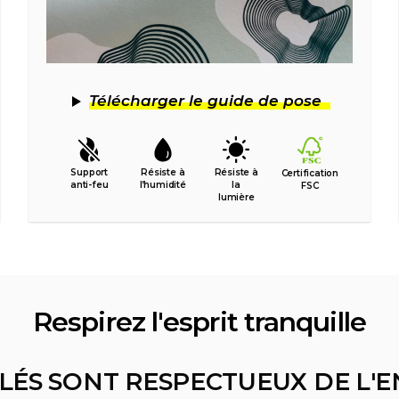
Télécharger le guide de pose
Support
Résiste à
Résiste à
Certification
anti-feu
l’humidité
la
FSC
lumière
Respirez l'esprit tranquille
LÉS SONT RESPECTUEUX DE L