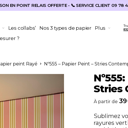
SON EN POINT RELAIS OFFERTE - 📞 SERVICE CLIENT 09 78 4
Les collabs’
Nos 3 types de papier
Plus
surer ?
Papier peint Rayé
Nº555 – Papier Peint – Stries Contem
Nº555: 
Stries
39
À partir de
Sublimez vo
rayures vert