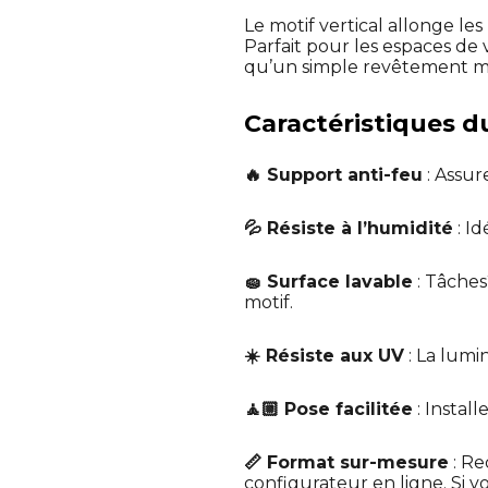
Le motif vertical allonge les
Parfait pour les espaces de 
qu’un simple revêtement mur
Caractéristiques d
🔥 Support anti-feu
: Assur
💦 Résiste à l’humidité
: I
🧽 Surface lavable
: Tâches
motif.
☀️ Résiste aux UV
: La lumin
🧘🏼 Pose facilitée
: Instal
📏 Format sur-mesure
: Re
configurateur en ligne. Si v