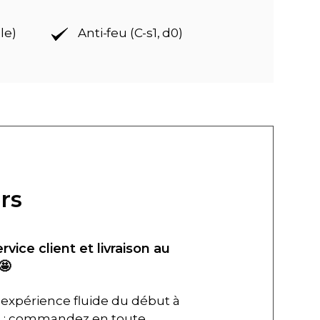
le)
Anti-feu (C-s1, d0)
rs
ervice client et livraison au
🤩
expérience fluide du début à
in : commandez en toute