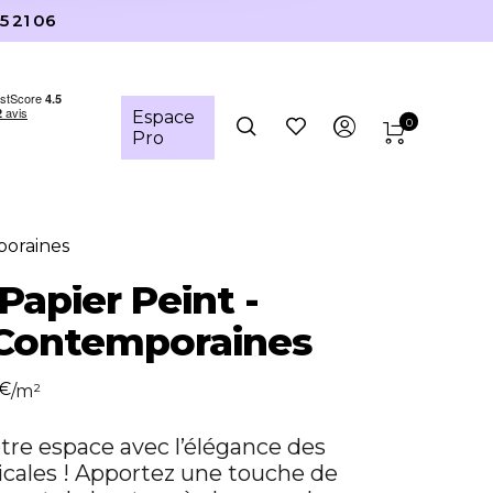
5 21 06
Espace
0
Pro
poraines
Papier Peint -
 Contemporaines
€
/m²
tre espace avec l’élégance des
icales ! Apportez une touche de