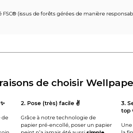
ié FSC® (issus de forêts gérées de manière responsab
 raisons de choisir Wellpape
 ✨
2. Pose (très) facile ✌️
3. S
top 
é
de
Grâce à notre technologie de
papier pré-encollé, poser un papier
Une 
soin
peint n’a jamais été aussi
simple
.
la f