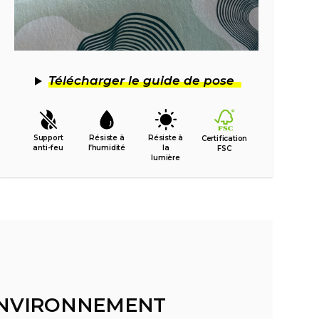
Télécharger le guide de pose
Support
Résiste à
Résiste à
Certification
anti-feu
l’humidité
la
FSC
lumière
'ENVIRONNEMENT