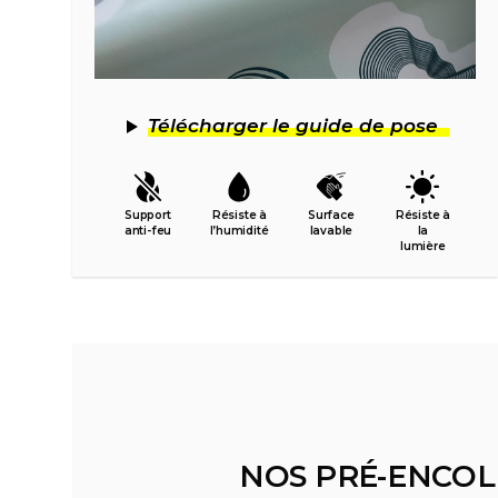
Télécharger le guide de pose
Support
Résiste à
Surface
Résiste à
anti-feu
l’humidité
lavable
la
lumière
NOS PRÉ-ENCOL