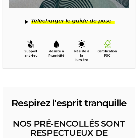
Télécharger le guide de pose
Support
Résiste à
Résiste à
Certification
anti-feu
l’humidité
la
FSC
lumière
Respirez l'esprit tranquille
NOS PRÉ-ENCOLLÉS SONT
RESPECTUEUX DE