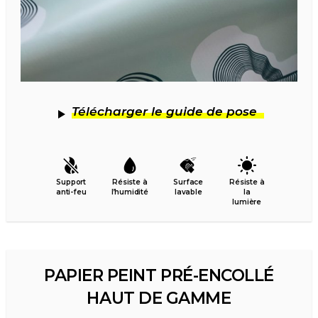
Télécharger le guide de pose
Support
Résiste à
Surface
Résiste à
anti-feu
l’humidité
lavable
la
lumière
PAPIER PEINT PRÉ-ENCOLLÉ
HAUT DE GAMME