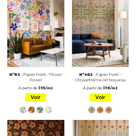
Nº83
– Papier Peint – Flower
Nº462
– Papier Peint –
Power
Chrysanthème Art Nouveau
À partir de
39
€
/
À partir de
39
€
/
m2
m2
Voir
Voir