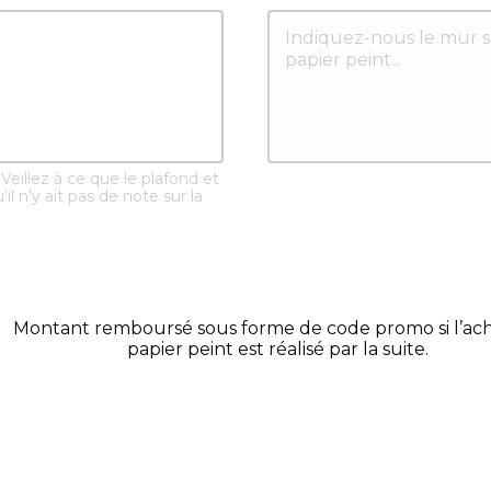
Veillez à ce que le plafond et
’il n’y ait pas de note sur la
Montant remboursé sous forme de code promo si l’ac
papier peint est réalisé par la suite.