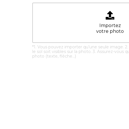
Importez
votre photo
*
1. Vous pouvez importer qu’une seule image. 2. 
le sol soit visibles sur la photo. 3. Assurez-vous qu
photo (texte, flèche...)