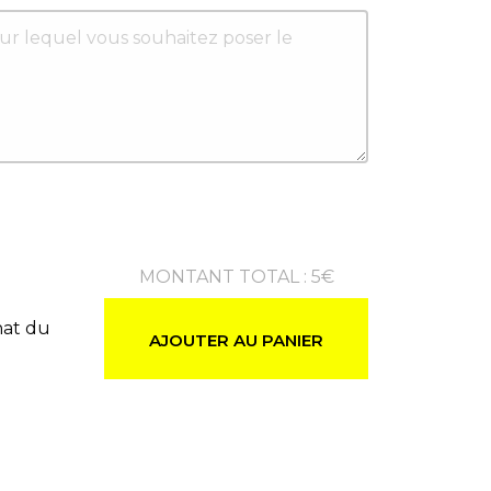
MONTANT TOTAL
:
5
€
hat du
AJOUTER AU PANIER