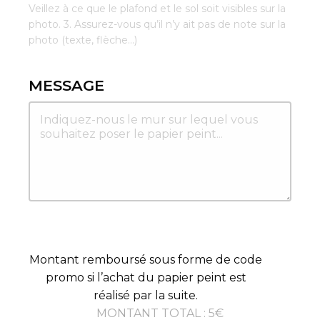
Veillez à ce que le plafond et le sol soit visibles sur la
photo. 3. Assurez-vous qu’il n’y ait pas de note sur la
photo (texte, flèche...)
MESSAGE
Montant remboursé sous forme de code
promo si l’achat du papier peint est
réalisé par la suite.
MONTANT TOTAL
:
5
€