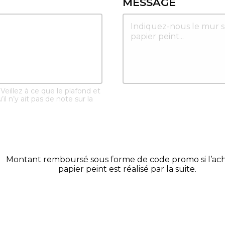
MESSAGE
Veillez à ce que le plafond et
’il n’y ait pas de note sur la
Montant remboursé sous forme de code promo si l’ac
papier peint est réalisé par la suite.