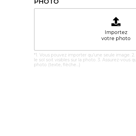
PHOTO
Importez
votre photo
*
1. Vous pouvez importer qu’une seule image. 2. 
le sol soit visibles sur la photo. 3. Assurez-vous qu
photo (texte, flèche...)