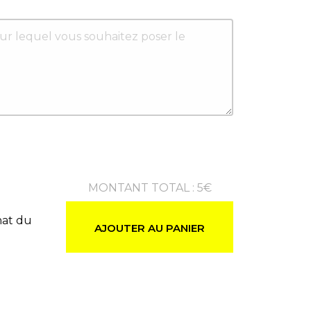
MONTANT TOTAL
:
5
€
hat du
AJOUTER AU PANIER