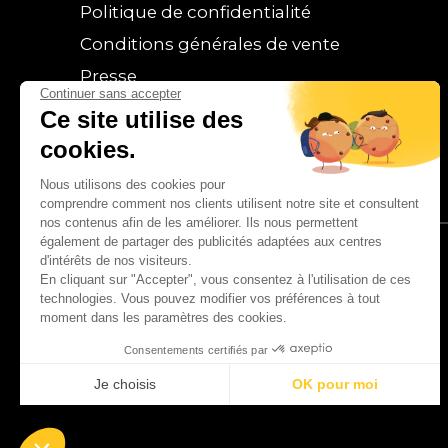
Politique de confidentialité
Conditions générales de vente
Presse
Continuer sans accepter
Blog
Ce site utilise des
cookies.
Nous utilisons des cookies pour
comprendre comment nos clients utilisent notre site et consultent
nos contenus afin de les améliorer. Ils nous permettent
également de partager des publicités adaptées aux centres
d'intérêts de nos visiteurs.
En cliquant sur "Accepter", vous consentez à l'utilisation de ces
technologies. Vous pouvez modifier vos préférences à tout
moment dans les paramètres des cookies.
Consentements certifiés par
Je choisis
OK pour moi
Plateforme de Gestion du Consentement : 
Axeptio consent