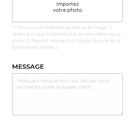
Importez
votre photo
*
1. Vous pouvez importer qu’une seule image. 2.
Veillez à ce que le plafond et le sol soit visibles sur la
photo. 3. Assurez-vous qu’il n’y ait pas de note sur la
photo (texte, flèche...)
MESSAGE