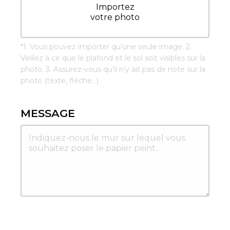
Importez
votre photo
*
1. Vous pouvez importer qu’une seule image. 2.
Veillez à ce que le plafond et le sol soit visibles sur la
photo. 3. Assurez-vous qu’il n’y ait pas de note sur la
photo (texte, flèche...)
MESSAGE