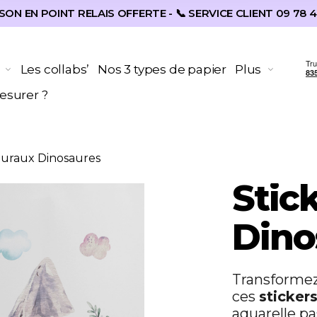
SON EN POINT RELAIS OFFERTE - 📞 SERVICE CLIENT 09 78 4
Les collabs’
Nos 3 types de papier
Plus
surer ?
Muraux Dinosaures
Stic
Dino
Transformez
ces
sticker
aquarelle pa