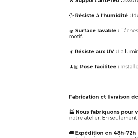
🔥
Support anti-feu :
Assure
💦
Résiste à l’humidité :
Id
🧽
Surface lavable :
Tâches?
motif.
☀️
Résiste aux UV :
La lumin
🧘🏼
Pose facilitée :
Install
Fabrication et livraison de
🏭
Nous fabriquons pour v
notre atelier. En seulemen
🚚
Expédition en 48h-72h 