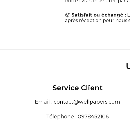
notre livraison assurée par C
📦
Satisfait ou échangé :
L
après réception pour nous en 
Service Client
Email :
contact@wellpapers.com
Téléphone : 0978452106