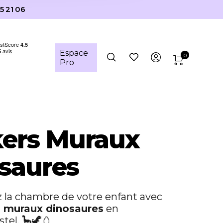
5 21 06
Espace
0
Pro
kers Muraux
saures
 la chambre de votre enfant avec
s muraux dinosaures
en
stel. 🦕🦖🥚