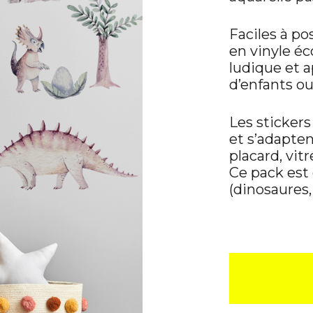
Faciles à po
en vinyle éc
ludique et a
d’enfants ou
Les sticker
et s’adapten
placard, vitr
Ce pack est
(dinosaures,