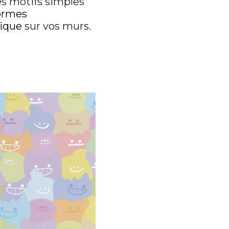
des motifs simples
ormes
ique
sur vos murs.