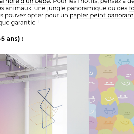
hambre d’un bébé
. Pour les motifs, pensez à 
s animaux, une jungle panoramique ou des
f
us pouvez opter pour un
papier peint panoram
ue garantie !
5 ans) :