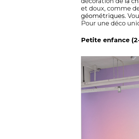
décoration de
la c
et doux, comme de
géométriques
. Vo
Pour une déco uniq
Petite enfance (2-