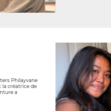
sters Philayvane
t la créatrice de
nture a