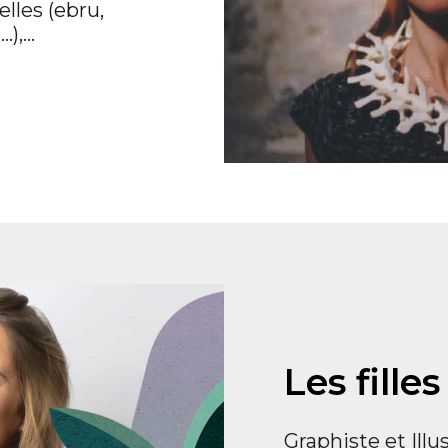
elles (ebru,
…),…
Les fille
Graphiste et Illus