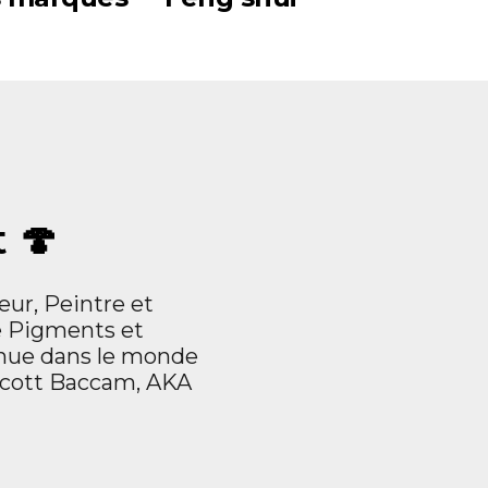
 🍄
teur, Peintre et
e Pigments et
enue dans le monde
Scott Baccam, AKA