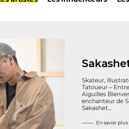
Sakashet
Skateur, Illustra
Tatoueur – Entr
Aiguilles Bienv
enchanteur de 
Sakashet…
En savoir plus