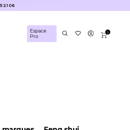
5 21 06
Espace
0
Pro
s marques
Feng shui