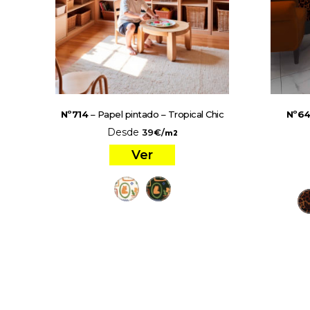
Nº714
– Papel pintado – Tropical Chic
Nº64
Desde
39
€
/
m2
Ver