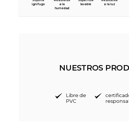
Soporte
Resistente
Superficie
Resistente
ignífugo
a la
lavable
a la luz
humedad
NUESTROS PROD
Libre de
certific
PVC
responsa