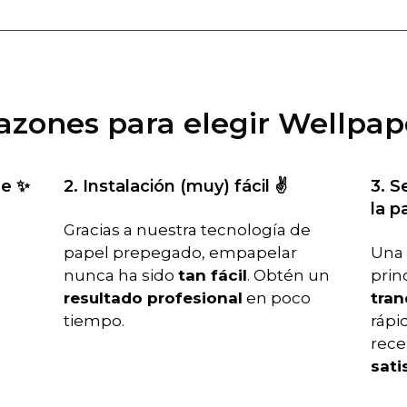
razones para elegir Wellpap
le ✨
2. Instalación (muy) fácil ✌️
3. S
la p
Gracias a nuestra tecnología de
papel prepegado, empapelar
Una 
nunca ha sido
tan fácil
. Obtén un
prin
resultado profesional
en poco
tran
tiempo.
rápid
rece
sati