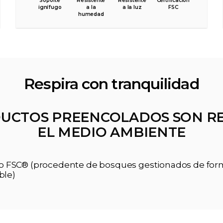
Soporte
Resistente
Resistente
Certificación
ignífugo
a la
a la luz
FSC
humedad
Respira con tranquilidad
UCTOS PREENCOLADOS SON R
EL MEDIO AMBIENTE
ado FSC® (procedente de bosques gestionados de fo
ble)