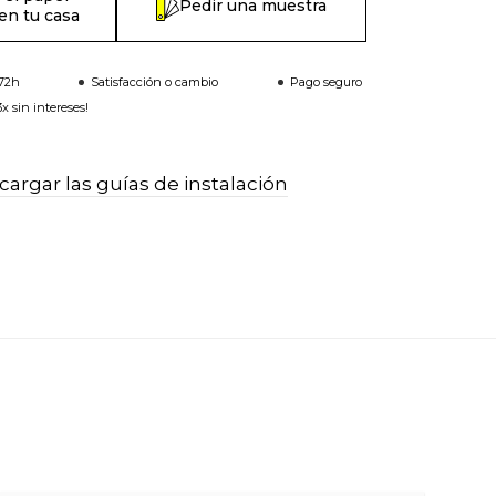
Pedir una muestra
en tu casa
-72h
Satisfacción o cambio
Pago seguro
x sin intereses!
argar las guías de instalación