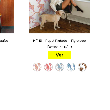
araíso
Nº113
– Papel Pintado – Tigre pop
Desde
39
€
/
m2
Ver