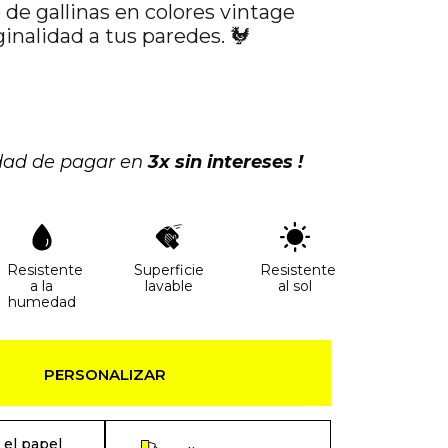
de gallinas en colores vintage
ginalidad a tus paredes. 🐓
idad de pagar en
3x sin intereses !
Resistente
Superficie
Resistente
a la
lavable
al sol
humedad
PERSONALIZAR
 el papel