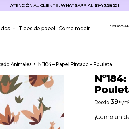
ATENCIÓN AL CLIENTE : WHATSAPP AL 694 258 551
ados
Tipos de papel
Cómo medir
tado Animales
Nº184 – Papel Pintado – Pouleta
Nº184:
Poulet
39
€
Desde
/m
¡Como un de