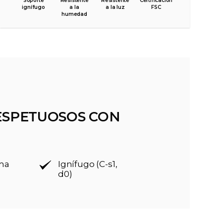
Soporte
Resistente
Resistente
Certificación
ignífugo
a la
a la luz
FSC
humedad
ESPETUOSOS CON
rma
Ignífugo (C-s1,
d0)