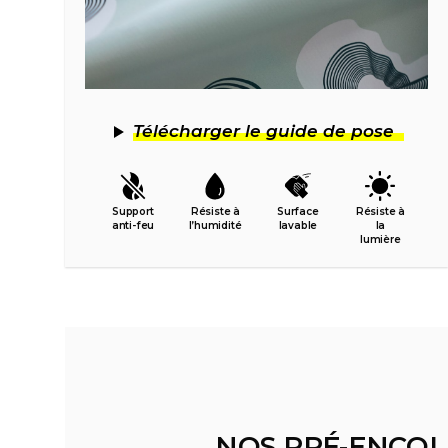
Télécharger le guide de pose
Support
Résiste à
Surface
Résiste à
anti-feu
l’humidité
lavable
la
lumière
NOS PRÉ-ENCOL