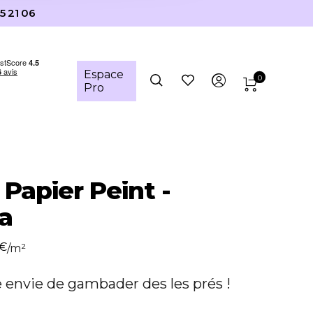
5 21 06
Espace
0
Pro
 Papier Peint -
a
€
/m²
nvie de gambader des les prés !