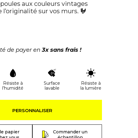
 poules aux couleurs vintages
 l’originalité sur vos murs. 🐓
ité de payer en
3x sans frais !
Résiste à
Surface
Résiste à
l’humidité
lavable
la lumière
PERSONNALISER
le papier
Commander un
chez vous
échantillon