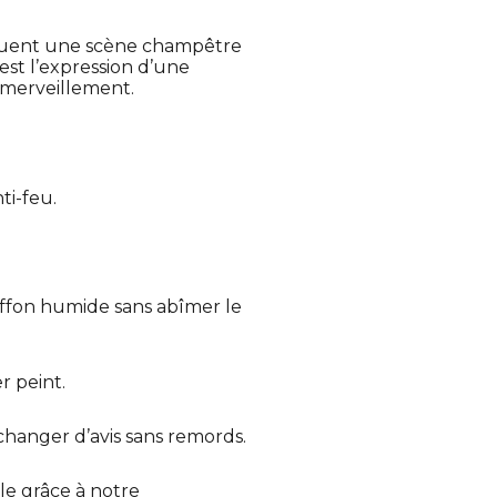
évoquent une scène champêtre
est l’expression d’une
émerveillement.
ti-feu.
iffon humide sans abîmer le
r peint.
 changer d’avis sans remords.
e grâce à notre