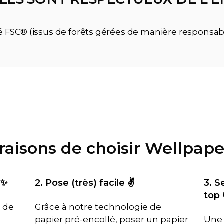
ié FSC® (issus de forêts gérées de manière responsab
 raisons de choisir Wellpape
 ✨
2. Pose (très) facile ✌️
3. S
top 
é
de
Grâce à notre technologie de
papier pré-encollé, poser un papier
Une 