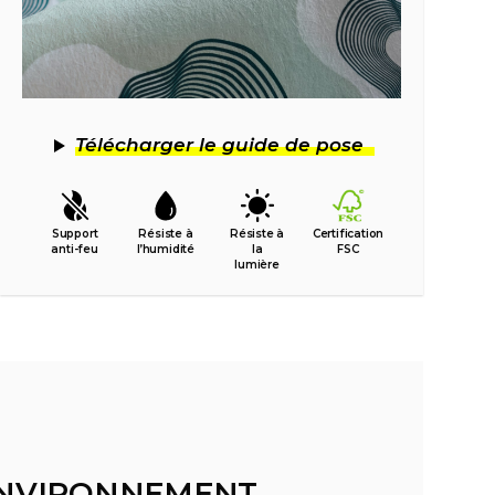
Télécharger le guide de pose
Support
Résiste à
Résiste à
Certification
anti-feu
l’humidité
la
FSC
lumière
'ENVIRONNEMENT