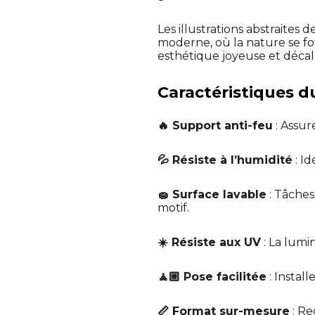
Les illustrations abstraite
moderne, où la nature se fo
esthétique joyeuse et décal
Caractéristiques du
🔥 Support anti-feu
: Assur
💦 Résiste à l’humidité
: I
🧽 Surface lavable
: Tâches
motif.
☀️ Résiste aux UV
: La lumin
🧘🏼 Pose facilitée
: Instal
📏 Format sur-mesure
: Re