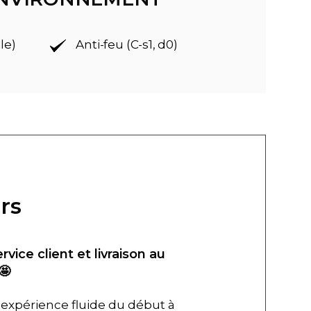
le)
Anti-feu (C-s1, d0)
rs
ervice client et livraison au
🤩
expérience fluide du début à