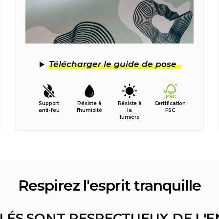
Télécharger le guide de pose
Support
Résiste à
Résiste à
Certification
anti-feu
l’humidité
la
FSC
lumière
Respirez l'esprit tranquille
LÉS SONT RESPECTUEUX DE L