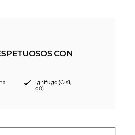
ESPETUOSOS CON
rma
Ignífugo (C-s1,
d0)