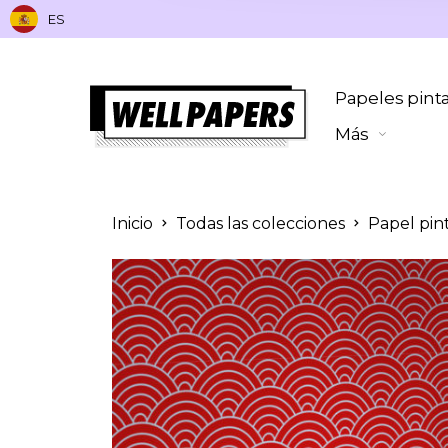
ES
Papeles pint
Más
Inicio
Todas las colecciones
Papel pin