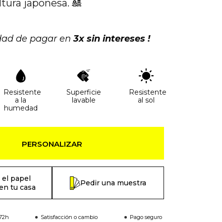
ltura japonesa. 🎎
idad de pagar en
3x sin intereses !
Resistente
Superficie
Resistente
a la
lavable
al sol
humedad
PERSONALIZAR
 el papel
Pedir una muestra
en tu casa
-72h
Satisfacción o cambio
Pago seguro