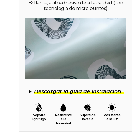
Brillante, autoadhesivo de alta calidad (con
tecnología de micro puntos)
Descargar la guía de instalación
Soporte
Resistente
Superficie
Resistente
ignífugo
a la
lavable
a la luz
humedad