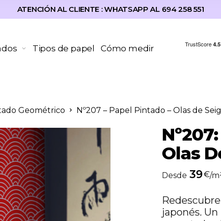
ATENCIÓN AL CLIENTE : WHATSAPP AL 694 258 551
ados
Tipos de papel
Cómo medir
tado Geométrico
Nº207 – Papel Pintado – Olas de Sei
Nº207:
Olas D
39
€
Desde
/m
Redescubre 
japonés. Un 