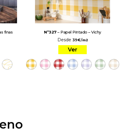
s finas
Nº327
– Papel Pintado – Vichy
Desde
39
€
/
m2
Ver
ueno