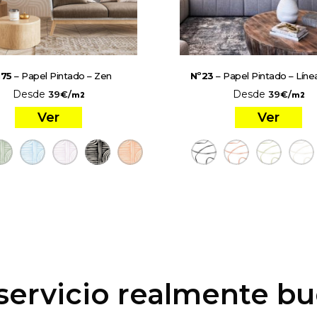
175
– Papel Pintado – Zen
Nº23
– Papel Pintado – Línea
Desde
Desde
39
€
/
39
€
/
m2
m2
Ver
Ver
servicio realmente b