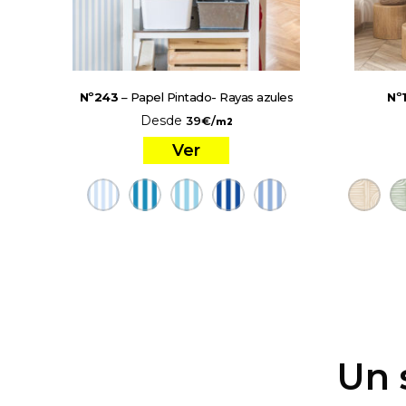
Nº243
– Papel Pintado- Rayas azules
Nº
Desde
39
€
/
m2
Ver
Un 