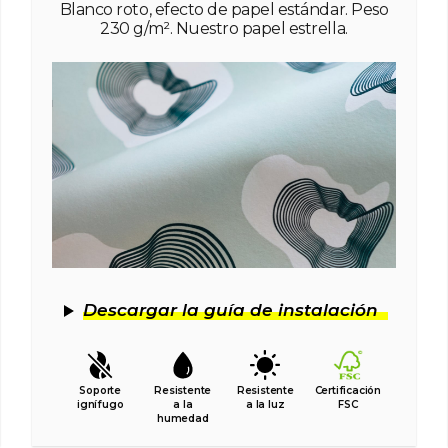
Blanco roto, efecto de papel estándar. Peso
230 g/m². Nuestro papel estrella.
Descargar la guía de instalación
Soporte
Resistente
Resistente
Certificación
ignífugo
a la
a la luz
FSC
humedad