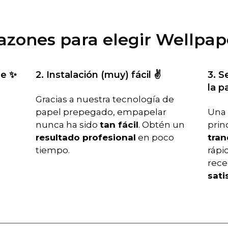
razones para elegir Wellpap
le ✨
2. Instalación (muy) fácil ✌️
3. S
la p
Gracias a nuestra tecnología de
papel prepegado, empapelar
Una 
nunca ha sido
tan fácil
. Obtén un
prin
resultado profesional
en poco
tran
tiempo.
rápid
rece
sati