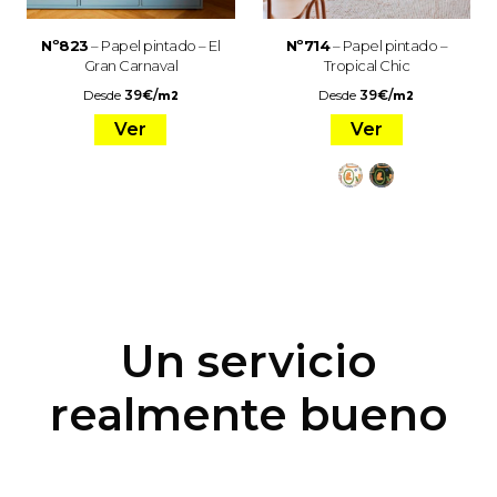
Nº823
– Papel pintado – El
Nº714
– Papel pintado –
Gran Carnaval
Tropical Chic
Desde
39
€
/
Desde
39
€
/
m2
m2
Ver
Ver
Un servicio
realmente bueno