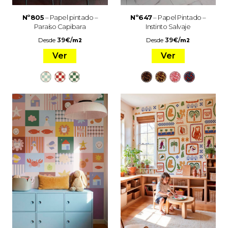
Nº805
– Papel pintado –
Nº647
– Papel Pintado –
Paraíso Capibara
Instinto Salvaje
Desde
39
€
/
Desde
39
€
/
m2
m2
Ver
Ver