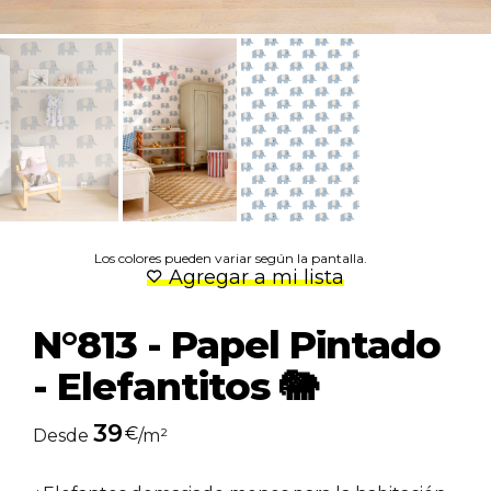
Los colores pueden variar según la pantalla.
Agregar a mi lista
N°813 - Papel Pintado
- Elefantitos 🐘
39
€
Desde
/m²