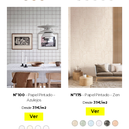
Nº100
– Papel Pintado –
Nº175
– Papel Pintado – Zen
Azulejos
Desde
39
€
/
m2
Desde
39
€
/
m2
Ver
Ver