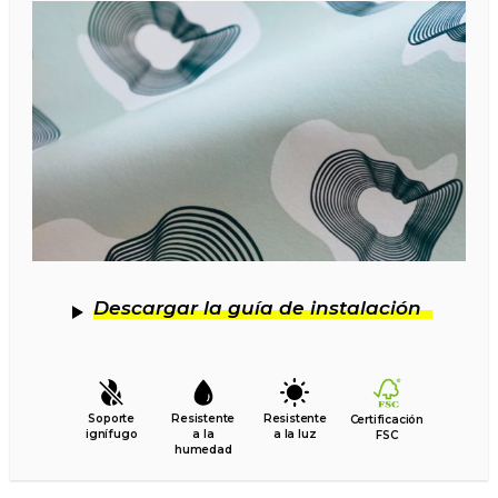
Descargar la guía de instalación
Soporte
Resistente
Resistente
Certificación
ignífugo
a la
a la luz
FSC
humedad