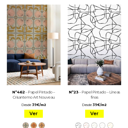
Nº462
– Papel Pintado –
Nº23
– Papel Pintado – Líneas
Crisantemo Art Nouveau
finas
Desde
39
€
/
Desde
39
€
/
m2
m2
Ver
Ver