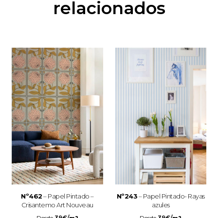
relacionados
Nº462
– Papel Pintado –
Nº243
– Papel Pintado- Rayas
Crisantemo Art Nouveau
azules
Desde
39
€
/
Desde
39
€
/