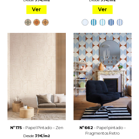
m2
m2
Ver
Ver
Nº175
– Papel Pintado – Zen
Nº662
– Papel pintado –
Fragmentos Retro
Desde
39
€
/
m2