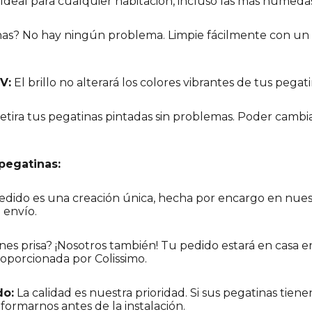
Ideal para cualquier habitación, incluso las más húmedas
s? No hay ningún problema. Limpie fácilmente con un
V:
El brillo no alterará los colores vibrantes de tus pegati
retira tus pegatinas pintadas sin problemas. Poder cambia
pegatinas:
dido es una creación única, hecha por encargo en nuestr
l envío.
nes prisa? ¡Nosotros también! Tu pedido estará en casa en
roporcionada por Colissimo.
do:
La calidad es nuestra prioridad. Si sus pegatinas tiene
nformarnos antes de la instalación.