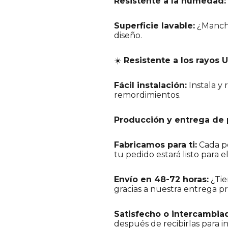
Resistente a la humedad:
Superficie lavable:
¿Mancha
diseño.
☀️
Resistente a los rayos U
Fácil instalación:
Instala y 
remordimientos.
Producción y entrega de 
Fabricamos para ti:
Cada pe
tu pedido estará listo para e
Envío en 48-72 horas:
¿Tie
gracias a nuestra entrega p
Satisfecho o intercambia
después de recibirlas para i