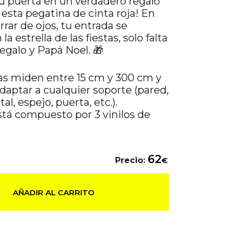
tu puerta en un verdadero regalo
esta pegatina de cinta roja! En
rrar de ojos, tu entrada se
la estrella de las fiestas, solo falta
regalo y Papá Noel. 🎁
as miden entre 15 cm y 300 cm y
aptar a cualquier soporte (pared,
tal, espejo, puerta, etc.).
stá compuesto por 3 vinilos de
62
Precio:
€
AÑADIR AL CARRITO