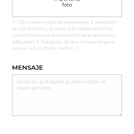
foto
*
1. Sólo puedes importar una imagen. 2. Asegúrate
de que el techo y el suelo sean visibles en la foto
para ofrecerte una simulación en las proporciones
adecuadas. 3. Asegúrate de que no haya ninguna
nota en la foto (texto, flecha...) :)
MENSAJE